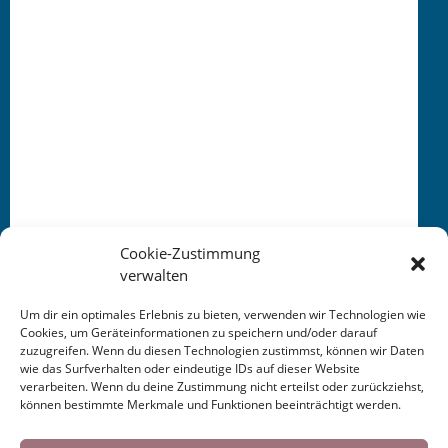
Cookie-Zustimmung
verwalten
Um dir ein optimales Erlebnis zu bieten, verwenden wir Technologien wie
Cookies, um Geräteinformationen zu speichern und/oder darauf
Gül: türk. Rose
zuzugreifen. Wenn du diesen Technologien zustimmst, können wir Daten
Bül­bül: türk. Nachtigall
wie das Surfverhalten oder eindeutige IDs auf dieser Website
verarbeiten. Wenn du deine Zustimmung nicht erteilst oder zurückziehst,
können bestimmte Merkmale und Funktionen beeinträchtigt werden.
Cookies helfen uns bei der Bereitstellung