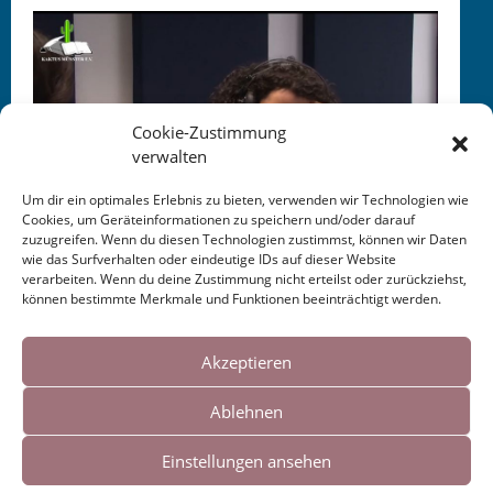
Cookie-Zustimmung
verwalten
Um dir ein optimales Erlebnis zu bieten, verwenden wir Technologien wie
Cookies, um Geräteinformationen zu speichern und/oder darauf
zuzugreifen. Wenn du diesen Technologien zustimmst, können wir Daten
Radiosendung Mün­ster e.V.
wie das Surfverhalten oder eindeutige IDs auf dieser Website
verarbeiten. Wenn du deine Zustimmung nicht erteilst oder zurückziehst,
können bestimmte Merkmale und Funktionen beeinträchtigt werden.
Cookies helfen uns bei der Bereitstellung
unserer Inhalte und Dienste. Durch die
Akzeptieren
weitere Nutzung der Webseite stimmen Sie
Ablehnen
der Verwendung von Cookies zu.
Einstellungen ansehen
Impressum
|
Links
Okay!