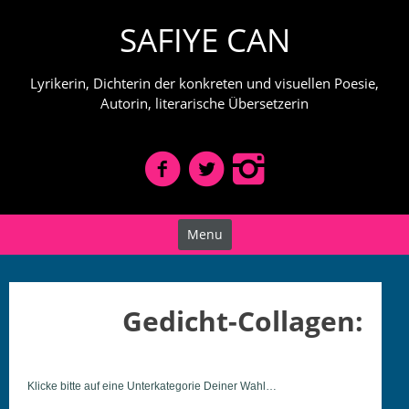
Skip
SAFIYE CAN
to
content
Lyrikerin, Dichterin der konkreten und visuellen Poesie,
Autorin, literarische Übersetzerin
Menu
Gedicht-Collagen:
Klicke bitte auf eine Unterkat­e­gorie Dein­er Wahl…