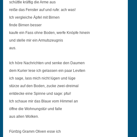
schüt­tle kräftig die Arme aus
reiße das Fen­ster auf und rufe: ach was!
Ich ver­gle­iche Äpfel mit Birnen
finde Bir­nen besser
kaufe ein Fass ohne Boden, werfe Knöpfe hinein
und stelle mir ein Armutszeugnis
aus.
Ich höre Nachricht­en und senke den Daumen
dem Kuri­er lese ich gelassen ein paar Leviten
ich sage, lass mich nicht lügen und lüge
stürze auf den Boden, zucke zwei-dreimal
ent­decke eine Spinne und sage: pfui!
Ich schaue mir das Blaue vom Him­mel an
öffne die Woh­nungstür und falle
aus allen Wolken.
Fün­fzig Gramm Oliv­en esse ich