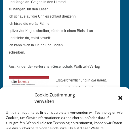
und fange an, Geigen in den Himmel
zu hän­gen, für den Leser.
Ich schaue auf die Uhr, es schlägt dreizehn
ich hisse die weiße Fahne
spitze vier Kugelschreiber, zünde mir einen Bleis­tift an
und siehe da, es ist soweit:
ich kann mich in Grund und Boden
schreiben.
Aus:
Kinder der ver­lore­nen Gesellschaft,
Wall­stein Verlag
Erstveröf­fentlichung in
die horen
,
Zeitschrift für Lit­er­atur, Kun­st und
Cookie-Zustimmung
Kritik
verwalten
Aus­gabe 248:
Mono­gramme des
Efeu. Inven­turen und
Um dir ein optimales Erlebnis zu bieten, verwenden wir Technologien wie
Zustandsvermutungen
Cookies, um Geräteinformationen zu speichern und/oder darauf
zuzugreifen. Wenn du diesen Technologien zustimmst, können wir Daten
wie das Surfverhalten oder eindeutige IDs auf dieser Website