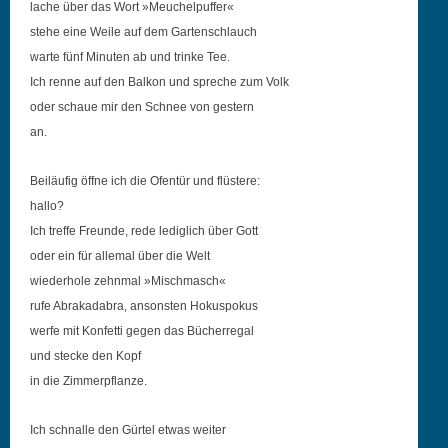
lache über das Wort »Meuchelpuffer«
ste­he eine Weile auf dem Gartenschlauch
warte fünf Minuten ab und trinke Tee.
Ich renne auf den Balkon und spreche zum Volk
oder schaue mir den Schnee von gestern
an.
Beiläu­fig öffne ich die Ofen­tür und flüstere:
hallo?
Ich tre­ffe Fre­unde, rede lediglich über Gott
oder ein für alle­mal über die Welt
wieder­hole zehn­mal »Mis­chmasch«
rufe Abrakadabra, anson­sten Hokuspokus
werfe mit Kon­fet­ti gegen das Bücherregal
und stecke den Kopf
in die Zimmerpflanze.
Ich schnalle den Gür­tel etwas weiter