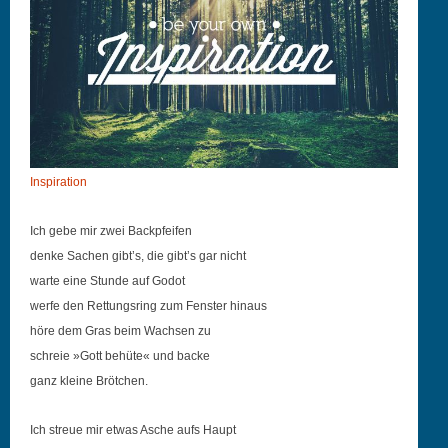
Inspi­ra­tion
Ich gebe mir zwei Backpfeifen
denke Sachen gibt’s, die gibt’s gar nicht
warte eine Stunde auf Godot
werfe den Ret­tungsring zum Fen­ster hinaus
höre dem Gras beim Wach­sen zu
schreie »Gott behüte« und backe
ganz kleine Brötchen.
Ich streue mir etwas Asche aufs Haupt