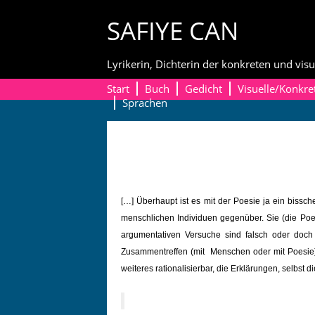
Skip
SAFIYE CAN
to
content
Lyrikerin, Dichterin der konkreten und visu
Start
Buch
Gedicht
Visuelle/Konkre
Sprachen
[…] Über­haupt ist es mit der Poe­sie ja ein biss­
men­schlichen Indi­viduen gegenüber. Sie (die Poe­s
argu­men­ta­tiv­en Ver­suche sind falsch oder doc
Zusam­men­tr­e­f­fen (mit Men­schen oder mit Poe­si
weit­eres ratio­nal­isier­bar, die Erk­lärun­gen, selb­st 