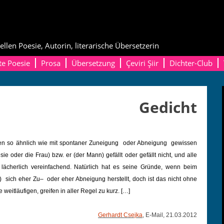
ellen Poesie, Autorin, literarische Übersetzerin
te Poesie
Prosa
Übersetzung
Çeviri Şiir
Dichter-Club
Gedicht
chen so ähn­lich wie mit spon­tan­er Zunei­gung oder Abnei­gung gewis­sen
ie oder die Frau) bzw. er (der Mann) gefällt oder gefällt nicht, und alle
h lächer­lich vere­in­fachend. Natür­lich hat es seine Gründe, wenn beim
e) sich eher Zu– oder eher Abnei­gung her­stellt, doch ist das nicht ohne
die weitläu­fi­gen, greifen in aller Regel zu kurz. […]
Ger­hardt Cse­j­ka
, E‑Mail, 21.03.2012