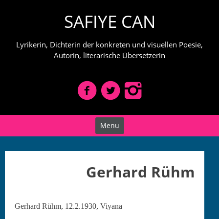
Skip
SAFIYE CAN
to
content
Lyrikerin, Dichterin der konkreten und visuellen Poesie,
Autorin, literarische Übersetzerin
Menu
Gerhard Rühm
Ger­hard Rühm, 12.2.1930, Viyana