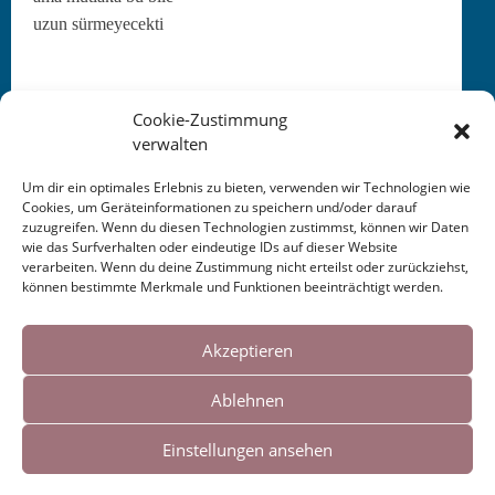
uzun sürmeye­cek­ti
Alman­cadan çeviri:
©
Safiye Can, 2018
Cookie-Zustimmung
verwalten
Yazarɪn sesin­den şiirin orji­nali­ni (“vari­a­tion eines bekan­
nten the­mas”) din­le­mek için
buraya
Um dir ein optimales Erlebnis zu bieten, verwenden wir Technologien wie
Cookies, um Geräteinformationen zu speichern und/oder darauf
Orig­i­nal aus: “geschlech­ter­d­ings. chan­sons romanzen
zuzugreifen. Wenn du diesen Technologien zustimmst, können wir Daten
gedichte.”, Rein­bek bei Ham­burg: Rowohlt Ver­lag, 1990
wie das Surfverhalten oder eindeutige IDs auf dieser Website
verarbeiten. Wenn du deine Zustimmung nicht erteilst oder zurückziehst,
können bestimmte Merkmale und Funktionen beeinträchtigt werden.
Cookies helfen uns bei der Bereitstellung
unserer Inhalte und Dienste. Durch die
Akzeptieren
weitere Nutzung der Webseite stimmen Sie
Ablehnen
der Verwendung von Cookies zu.
Einstellungen ansehen
Impressum
|
Links
Okay!