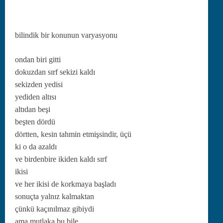
bilindik bir konunun varyasyonu
ondan biri gitti
dokuz­dan sɪrf sek­izi kaldɪ
sek­iz­den yedisi
yedi­den altɪsɪ
altɪ­dan beşi
beşten dördü
dört­ten, kesin tah­min etmişsindir, üçü
ki o da azaldɪ
ve bir­d­en­bire iki­den kaldɪ sɪrf
ikisi
ve her ikisi de kork­maya başladɪ
sonuç­ta yal­nɪz kalmaktan
çünkü kaçɪnɪl­maz gibiydi
ama mut­la­ka bu bile