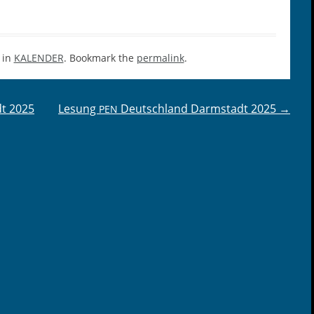
 in
KALENDER
. Bookmark the
permalink
.
dt 2025
Lesung
Deutschland Darmstadt 2025
→
PEN