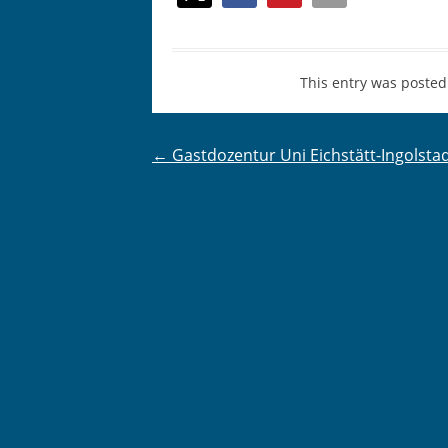
This entry was posted
Post
←
Gastdozentur Uni Eichstätt-Ingolsta
navigation