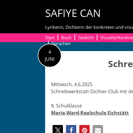
Skip
SAFIYE CAN
to
content
Lyrikerin, Dichterin der konkreten und visu
Start
Buch
Gedicht
Visuelle/Konkre
Sprachen
4
JUNI
Schre
Mittwoch, 4.6.2025
Schreib­w­erk­statt Dichter-Club mit d
8. Schulk­lasse
Maria-Ward-Realschule Eich­stätt