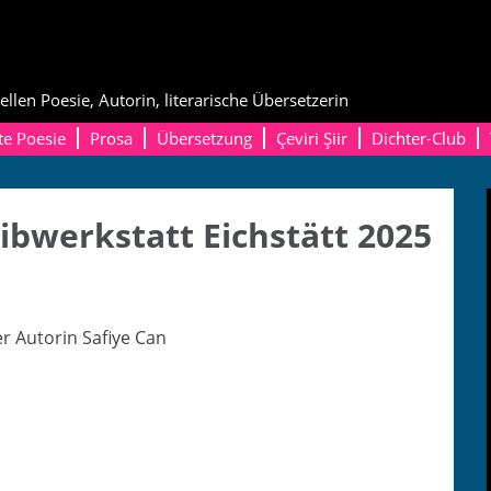
ellen Poesie, Autorin, literarische Übersetzerin
te Poesie
Prosa
Übersetzung
Çeviri Şiir
Dichter-Club
ibwerkstatt Eichstätt 2025
er Autorin Safiye Can