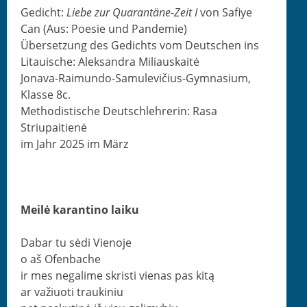
Gedicht:
Liebe zur Quar­an­täne-Zeit I
von Safiye
Can (Aus: Poe­sie und Pandemie)
Über­set­zung des Gedichts vom Deutschen ins
Litauis­che: Alek­san­dra Miliauskaitė
Jon­a­va-Raimun­do-Samule­vičius-Gym­na­si­um,
Klasse 8c.
Methodis­tis­che Deutschlehrerin: Rasa
Striupaitienė
im Jahr 2025 im März
Meilė karan­ti­no laiku
Dabar tu sėdi Vienoje
o aš Ofenbache
ir mes negal­ime skristi vien­as pas kitą
ar važi­uoti traukiniu