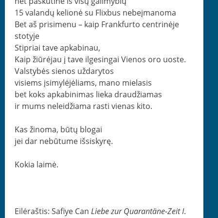
net paskutinė iš visų galimybių
15 valandų kelionė su Flixbus nebeįmanoma
Bet aš prisi­menu – kaip Frank­fur­to cen­trinė­je
stotyje
Stipri­ai tave apkabinau,
Kaip žiūrė­jau į tave ilgesin­gai Vienos oro uoste.
Val­sty­bės sienos uždarytos
visiems įsimylėjėliams, mano mielasis
bet koks apk­abin­i­mas lieka draudžiamas
ir mums nelei­džia­ma rasti vien­as kito.
Kas žino­ma, būtų blogai
jei dar nebū­tume išsiskyrę.
Kokia laimė.
Eilėraštis: Safiye Can
Liebe zur Quar­an­täne-Zeit I
.