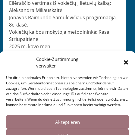
Eilėraščio ver­ti­mas iš vok­iečių į lietu­vių kalbą:
Alek­san­dra Miliauskaitė
Jon­avos Raimun­do Samule­viči­aus progim­naz­i­ja,
8c klasė.
Vok­iečių kal­bos moky­to­ja meto­dininkė: Rasa
Striupaitienė
2025 m. kovo mėn
Cookie-Zustimmung
verwalten
Um dir ein optimales Erlebnis zu bieten, verwenden wir Technologien wie
Cookies, um Geräteinformationen zu speichern und/oder darauf
zuzugreifen. Wenn du diesen Technologien zustimmst, können wir Daten
This entry was posted in
KALENDER
. Bookmark the
wie das Surfverhalten oder eindeutige IDs auf dieser Website
permalink
.
verarbeiten. Wenn du deine Zustimmung nicht erteilst oder zurückziehst,
können bestimmte Merkmale und Funktionen beeinträchtigt werden.
Cookies helfen uns bei der Bereitstellung
Post
←
Schreibwerkstatt
Gedichtübertragung ins
unserer Inhalte und Dienste. Durch die
Akzeptieren
Gießen 2025
Litauische 2025
→
weitere Nutzung der Webseite stimmen Sie