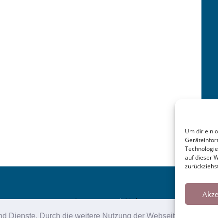
Um dir ein 
Geräteinfor
Technologie
auf dieser 
zurückziehs
Akze
Impressum
|
Links
e und Dienste. Durch die weitere Nutzung der Webseite stimmen