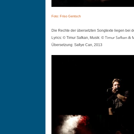
Foto: Friso Gentsch
Die Rechte der über­set­zten Song­texte liegen bei
© Timur Safkan
M
&
Lyrics: © Timur Safkan,
Musik:
Über­set­zung: Safiye Can, 2013