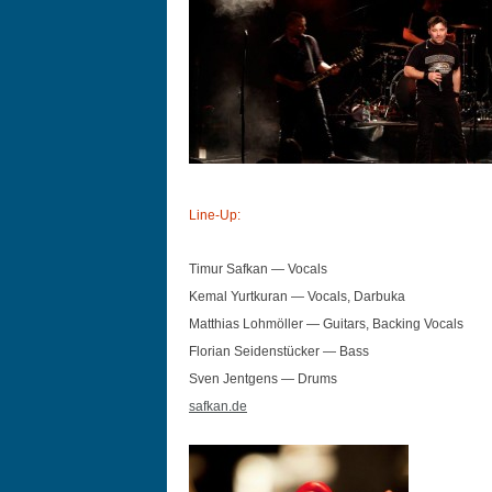
Line-Up:
Timur Safkan — Vocals
Kemal Yurtku­ran — Vocals, Darbuka
Matthias Lohmöller — Gui­tars, Back­ing Vocals
Flo­ri­an Sei­den­stück­er — Bass
Sven Jent­gens — Drums
safkan.de