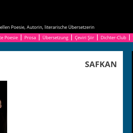
ellen Poesie, Autorin, literarische Übersetzerin
te Poesie
Prosa
Übersetzung
Çeviri Şiir
Dichter-Club
SAFKAN