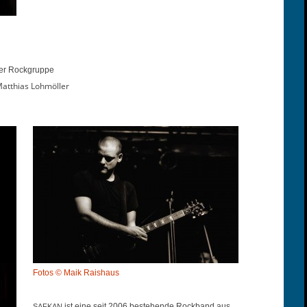
 der Rockgruppe
atthias Lohmöller
Fotos © Maik Raishaus
ist eine seit 2006 beste­hende Rock­band aus
SAFKAN