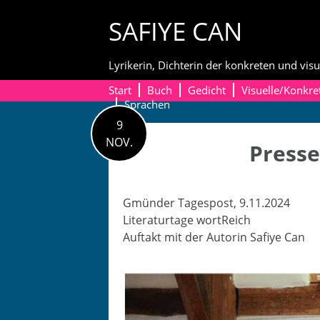
Skip
SAFIYE CAN
to
content
Lyrikerin, Dichterin der konkreten und visu
Start
Buch
Gedicht
Visuelle/Konkre
Sprachen
9
NOV.
Presse
Gmün­der Tage­s­post, 9.11.2024
Lit­er­aturtage wortReich
Auf­takt mit der Autorin Safiye Can