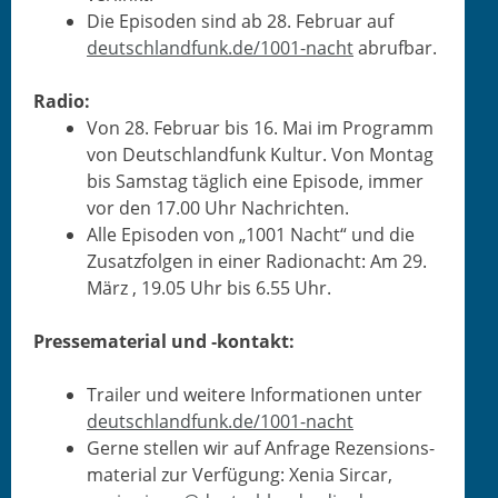
Die Episo­den sind ab 28. Feb­ru­ar auf
deutschlandfunk.de/1001-nacht
abrufbar.
Radio:
Von 28. Feb­ru­ar bis 16. Mai im Pro­gramm
von Deutsch­land­funk Kul­tur. Von Mon­tag
bis Sam­stag täglich eine Episode, immer
vor den 17.00 Uhr Nachrichten.
Alle Episo­den von „1001 Nacht“ und die
Zusatz­fol­gen in ein­er Radionacht: Am 29.
März , 19.05 Uhr bis 6.55 Uhr.
Presse­ma­te­r­i­al und ‑kon­takt:
Trail­er und weit­ere Infor­ma­tio­nen unter
deutschlandfunk.de/1001-nacht
Gerne stellen wir auf Anfrage Rezen­sion­s­
ma­te­r­i­al zur Ver­fü­gung: Xenia Sir­car,