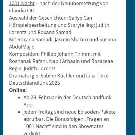
1001 Nacht
– nach der Neuüber­set­zung von
Clau­dia Ott
Auswahl der Geschicht­en: Safiye Can
Hör­spiel­bear­beitung und Sto­ry­telling: Judith
Lorentz und Rox­ana Samadi
Mit Rox­ana Sama­di, Jas­min Shak­eri und Susana
AbdulMajid
Kom­po­si­tion: Philipp Johann Thimm, mit
Roshanak Rafani, Nabil Arbaain und Rosaceae
Regie: Judith Lorentz
Dra­maturgie: Sabine Küch­ler und Julia Tieke
Deutsch­land­funk 2025
Online:
Ab 28. Feb­ru­ar in der Deutschlandfunk-
App.
Jeden Fre­itag sind neue Episo­den-Pakete
abruf­bar. Die Bonus­fol­gen „Fra­gen an
1001 Nacht“ sind in den Shownotes
verlinkt.