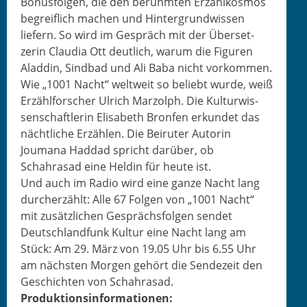
Bonus­fol­gen, die den berühmten Erzäh­lkos­mos
begrei­flich machen und Hin­ter­grund­wis­sen
liefern. So wird im Gespräch mit der Über­set­
zerin Clau­dia Ott deut­lich, warum die Fig­uren
Aladdin, Sind­bad und Ali Baba nicht vorkom­men.
Wie „1001 Nacht“ weltweit so beliebt wurde, weiß
Erzählforsch­er Ulrich Mar­zolph. Die Kul­tur­wis­
senschaft­lerin Elis­a­beth Bron­fen erkun­det das
nächtliche Erzählen. Die Beiruter Autorin
Joumana Had­dad spricht darüber, ob
Schahrasad eine Heldin für heute ist.
Und auch im Radio wird eine ganze Nacht lang
durcherzählt: Alle 67 Fol­gen von „1001 Nacht“
mit zusät­zlichen Gesprächs­fol­gen sendet
Deutsch­land­funk Kul­tur eine Nacht lang am
Stück: Am 29. März von 19.05 Uhr bis 6.55 Uhr
am näch­sten Mor­gen gehört die Sendezeit den
Geschicht­en von Schahrasad.
Pro­duk­tion­sin­for­ma­tio­nen: