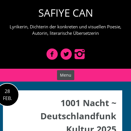
Skip
SAFIYE CAN
to
content
Lyrikerin, Dichterin der konkreten und visuellen Poesie,
Autorin, literarische Übersetzerin
Menu
28
FEB.
1001 Nacht ~
Deutschlandfunk
Kultur 2025