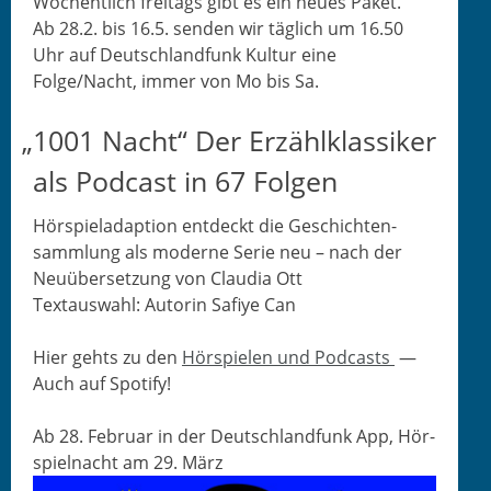
Wöchentlich fre­itags gibt es ein neues Paket.
Ab 28.2. bis 16.5. senden wir täglich um 16.50
Uhr auf Deutsch­land­funk Kul­tur eine
Folge/Nacht, immer von Mo bis Sa.
„
1001 Nacht“
Der Erzählklassiker
als Podcast in 67 Folgen
Hör­spieladap­tion ent­deckt die Geschicht­en­
samm­lung als mod­erne Serie neu – nach der
Neuüber­set­zung von Clau­dia Ott
Tex­tauswahl: Autorin Safiye Can
Hier gehts zu den
Hör­spie­len und Pod­casts
—
Auch auf Spotify!
Ab 28. Feb­ru­ar in der Deutsch­land­funk App, Hör­
spiel­nacht am 29. März