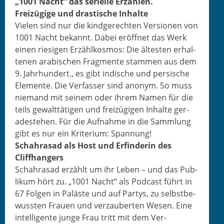
„1001 Nacht“ das serielle Erzählen.
Freizügige und drastis­che Inhalte
Vie­len sind nur die kindgerecht­en Ver­sio­nen von
1001 Nacht bekan­nt. Dabei eröffnet das Werk
einen riesi­gen Erzäh­lkos­mos: Die ältesten erhal­
te­nen ara­bis­chen Frag­mente stam­men aus dem
9. Jahrhun­dert., es gibt indis­che und per­sis­che
Ele­mente. Die Ver­fass­er sind anonym. So muss
nie­mand mit seinem oder ihrem Namen für die
teils gewalt­täti­gen und freizügi­gen Inhalte ger­
adeste­hen. Für die Auf­nahme in die Samm­lung
gibt es nur ein Kri­teri­um: Spannung!
Schahrasad als Host und Erfind­erin des
Cliffhangers
Schahrasad erzählt um ihr Leben – und das Pub­
likum hört zu. „1001 Nacht“ als Pod­cast führt in
67 Fol­gen in Paläste und auf Par­tys, zu selb­st­be­
wussten Frauen und verza­uberten Wesen. Eine
intel­li­gente junge Frau tritt mit dem Ver­