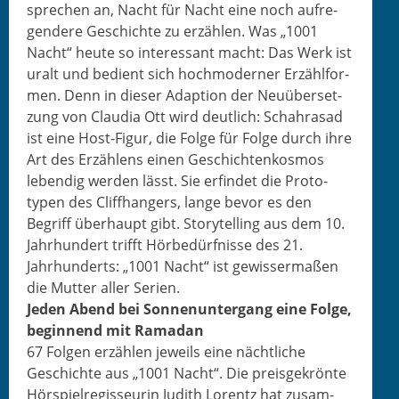
sprechen an, Nacht für Nacht eine noch aufre­
gen­dere Geschichte zu erzählen. Was „1001
Nacht“ heute so inter­es­sant macht: Das Werk ist
uralt und bedi­ent sich hochmod­ern­er Erzählfor­
men. Denn in dieser Adap­tion der Neuüber­set­
zung von Clau­dia Ott wird deut­lich: Schahrasad
ist eine Host-Fig­ur, die Folge für Folge durch ihre
Art des Erzäh­lens einen Geschicht­enkos­mos
lebendig wer­den lässt. Sie erfind­et die Pro­to­
typen des Cliffhang­ers, lange bevor es den
Begriff über­haupt gibt. Sto­ry­telling aus dem 10.
Jahrhun­dert trifft Hörbedürfnisse des 21.
Jahrhun­derts: „1001 Nacht“ ist gewis­ser­maßen
die Mut­ter aller Serien.
Jeden Abend bei Son­nenun­ter­gang eine Folge,
begin­nend mit Ramadan
67 Fol­gen erzählen jew­eils eine nächtliche
Geschichte aus „1001 Nacht“. Die preis­gekrönte
Hör­spiel­regis­seurin Judith Lorentz hat zusam­