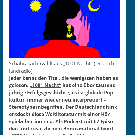
Schahrasad erzählt aus „1001 Nacht“ (Deutsch­
landra­dio)
Jed­er ken­nt den Titel, die wenig­sten haben es
gele­sen.
„1001 Nacht“
hat eine über tausend­
jährige Erfol­gs­geschichte, es ist glob­ale Pop­
kul­tur, immer wieder neu inter­pretiert –
Stereo­type inbe­grif­f­en. Der Deutsch­land­funk
ent­deckt diese Weltlit­er­atur mit ein­er Hör­
spieladap­tion neu. Als Pod­cast mit 67 Episo­
den und zusät­zlichem Bonus­ma­te­r­i­al feiert