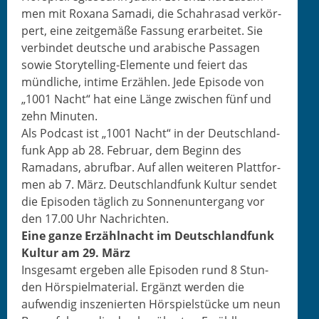
men mit Rox­ana Sama­di, die Schahrasad verkör­
pert, eine zeit­gemäße Fas­sung erar­beit­et. Sie
verbindet deutsche und ara­bis­che Pas­sagen
sowie Sto­ry­telling-Ele­mente und feiert das
mündliche, intime Erzählen. Jede Episode von
„1001 Nacht“ hat eine Länge zwis­chen fünf und
zehn Minuten.
Als Pod­cast ist „1001 Nacht“ in der Deutsch­land­
funk App ab 28. Feb­ru­ar, dem Beginn des
Ramadans, abruf­bar. Auf allen weit­eren Plat­tfor­
men ab 7. März. Deutsch­land­funk Kul­tur sendet
die Episo­den täglich zu Son­nenun­ter­gang vor
den 17.00 Uhr Nachrichten.
Eine ganze Erzählnacht im Deutsch­land­funk
Kul­tur am 29. März
Ins­ge­samt ergeben alle Episo­den rund 8 Stun­
den Hör­spiel­ma­te­r­i­al. Ergänzt wer­den die
aufwendig insze­nierten Hör­spiel­stücke um neun