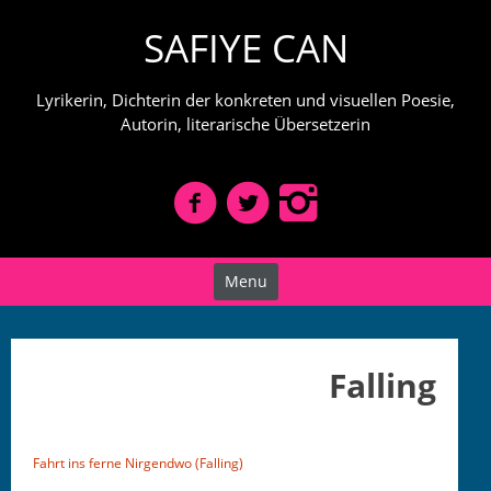
Skip
SAFIYE CAN
to
content
Lyrikerin, Dichterin der konkreten und visuellen Poesie,
Autorin, literarische Übersetzerin
Menu
Falling
Fahrt ins ferne Nir­gend­wo (F
alling)