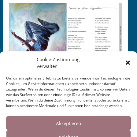
Cookie-Zustimmung
verwalten
Um dir ein optimales Erlebnis zu bieten, verwenden wir Technologien wie
Cookies, um Geräteinformationen zu speichern und/oder darauf
Ölgemälde: Thomas Ottenweller
zuzugreifen. Wenn du diesen Technologien zustimmst, können wir Daten
Art­work: Safiye Can
wie das Surfverhalten oder eindeutige IDs auf dieser Website
verarbeiten. Wenn du deine Zustimmung nicht erteilst oder zurückziehst,
können bestimmte Merkmale und Funktionen beeinträchtigt werden.
Cookies helfen uns bei der Bereitstellung
unserer Inhalte und Dienste. Durch die
Akzeptieren
weitere Nutzung der Webseite stimmen Sie
Ablehnen