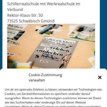
Schiller­re­alschule mit Werkre­alschule im
Verbund
Rek­tor-Klaus-Str. 50
73525 Schwäbisch Gmünd
Cookie-Zustimmung
verwalten
Um dir ein optimales Erlebnis zu bieten, verwenden wir Technologien wie
Cookies, um Geräteinformationen zu speichern und/oder darauf
zuzugreifen. Wenn du diesen Technologien zustimmst, können wir Daten
This entry was posted in
KALENDER
. Bookmark the
wie das Surfverhalten oder eindeutige IDs auf dieser Website
permalink
.
verarbeiten. Wenn du deine Zustimmung nicht erteilst oder zurückziehst,