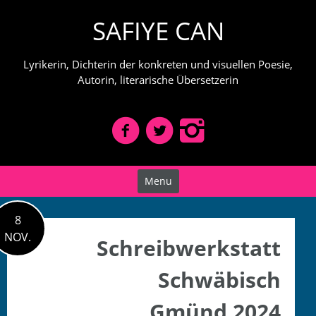
Skip
SAFIYE CAN
to
content
Lyrikerin, Dichterin der konkreten und visuellen Poesie,
Autorin, literarische Übersetzerin
Menu
8
NOV.
Schreibwerkstatt
Schwäbisch
Gmünd 2024