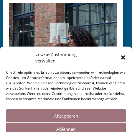
Cookie-Zustimmung
verwalten
Um dir ein optimales Erlebnis zu bieten, verwenden wir Technologien wie
Cookies, um Geräteinformationen zu speichern und/oder darauf
zuzugreifen. Wenn du diesen Technologien zustimmst, können wir Daten
Foto ©: Poe­t­ree Lyrik­fes­ti­val, Göt­tin­gen, 2017
wie das Surfverhalten oder eindeutige IDs auf dieser Website
verarbeiten. Wenn du deine Zustimmung nicht erteilst oder zurückziehst,
können bestimmte Merkmale und Funktionen beeinträchtigt werden.
Cookies helfen uns bei der Bereitstellung
unserer Inhalte und Dienste. Durch die
Akzeptieren
weitere Nutzung der Webseite stimmen Sie
Ablehnen
der Verwendung von Cookies zu.