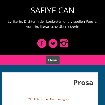
Skip
SAFIYE CAN
to
content
Lyrikerin, Dichterin der konkreten und visuellen Poesie,
Autorin, literarische Übersetzerin
Menu
Prosa
Wäh­le bitte eine Unterkategorie…