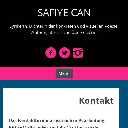
Skip
SAFIYE CAN
to
content
Lyrikerin, Dichterin der konkreten und visuellen Poesie,
Autorin, literarische Übersetzerin
Menu
Kontakt
Das Kon­tak­t­for­mu­lar ist noch in Bear­beitung:
Bitte eMail senden an: info @ safiyecan.de