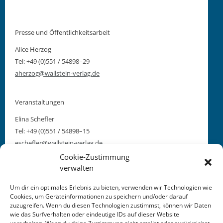
Presse und Öffentlichkeitsarbeit
Alice Her­zog
Tel: +49 (0)551 / 54898–29
aherzog@wallstein-verlag.de
Veranstaltungen
Eli­na Schefler
Tel: +49 (0)551 / 54898–15
eschefler@wallstein-verlag.de
Cookie-Zustimmung
verwalten
Rechte und Lizenzen
Um dir ein optimales Erlebnis zu bieten, verwenden wir Technologien wie
Lena Hart­mann
Cookies, um Geräteinformationen zu speichern und/oder darauf
Tel: +49 (0)551 / 54898–14
zuzugreifen. Wenn du diesen Technologien zustimmst, können wir Daten
lhartmann@wallstein-verlag.de
wie das Surfverhalten oder eindeutige IDs auf dieser Website