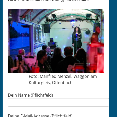
Foto: Man­fred Men­zel, Wag­gon am
Kul­tur­gleis, Offenbach
Dein Name (Pflicht­feld)
Deine E‑Mail-Adresse (Pflicht­feld)