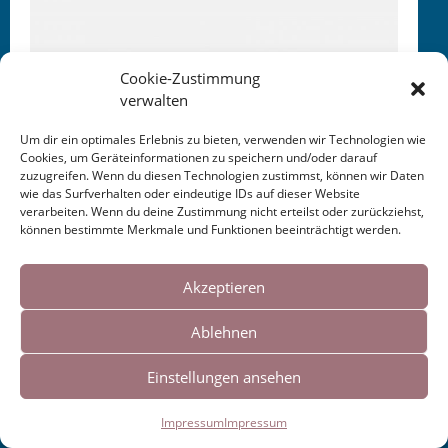
Cookie-Zustimmung
verwalten
Um dir ein optimales Erlebnis zu bieten, verwenden wir Technologien wie
Cookies, um Geräteinformationen zu speichern und/oder darauf
zuzugreifen. Wenn du diesen Technologien zustimmst, können wir Daten
wie das Surfverhalten oder eindeutige IDs auf dieser Website
verarbeiten. Wenn du deine Zustimmung nicht erteilst oder zurückziehst,
können bestimmte Merkmale und Funktionen beeinträchtigt werden.
Cookies helfen uns bei der Bereitstellung
unserer Inhalte und Dienste. Durch die
Akzeptieren
weitere Nutzung der Webseite stimmen Sie
Ablehnen
der Verwendung von Cookies zu.
Impressum
|
Links
Einstellungen ansehen
Okay!
Impressum
Impressum