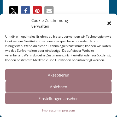
Cookie-Zustimmung
verwalten
Um dir ein optimales Erlebnis zu bieten, verwenden wir Technologien wie
Cookies, um Geräteinformationen zu speichern und/oder darauf
Impressum
|
Links
zuzugreifen. Wenn du diesen Technologien zustimmst, können wir Daten
wie das Surfverhalten oder eindeutige IDs auf dieser Website
verarbeiten. Wenn du deine Zustimmung nicht erteilst oder zurückziehst,
können bestimmte Merkmale und Funktionen beeinträchtigt werden.
Cookies helfen uns bei der Bereitstellung
unserer Inhalte und Dienste. Durch die
Akzeptieren
weitere Nutzung der Webseite stimmen Sie
Ablehnen
der Verwendung von Cookies zu.
Einstellungen ansehen
Okay!
Impressum
Impressum