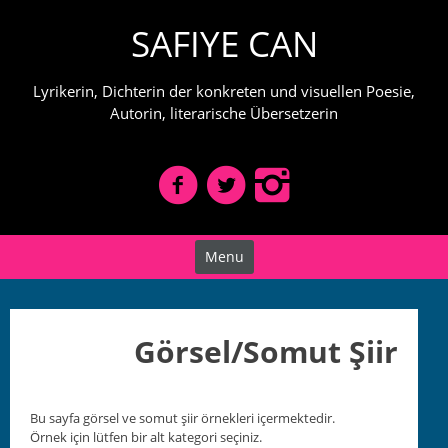
Skip
SAFIYE CAN
to
content
Lyrikerin, Dichterin der konkreten und visuellen Poesie,
Autorin, literarische Übersetzerin
Menu
Görsel/Somut Şiir
Bu say­fa görsel ve somut şiir örnek­leri içer­mek­te­dir.
Örnek için lüt­fen bir alt kat­e­gori seçiniz.