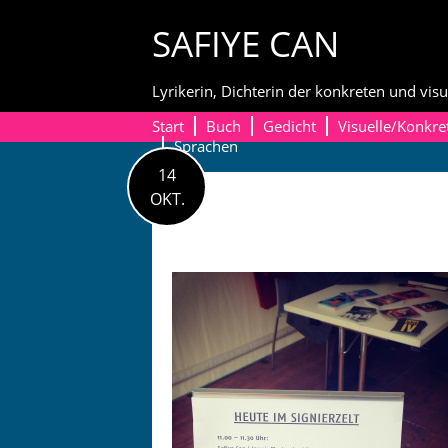
Skip
SAFIYE CAN
to
content
Lyrikerin, Dichterin der konkreten und visu
Start
Buch
Gedicht
Visuelle/Konkre
Sprachen
14
OKT.