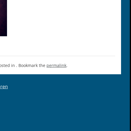
osted in . Bookmark the
permalink
.
oren