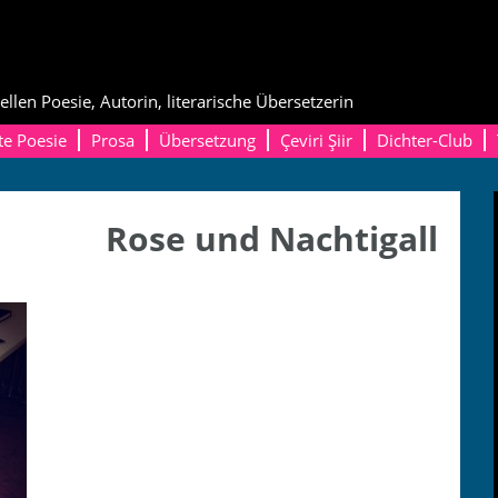
ellen Poesie, Autorin, literarische Übersetzerin
te Poesie
Prosa
Übersetzung
Çeviri Şiir
Dichter-Club
Rose und Nachtigall