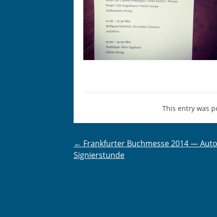
This entry was p
Post
←
Frankfurter Buchmesse 2014 — Aut
Signierstunde
navigation