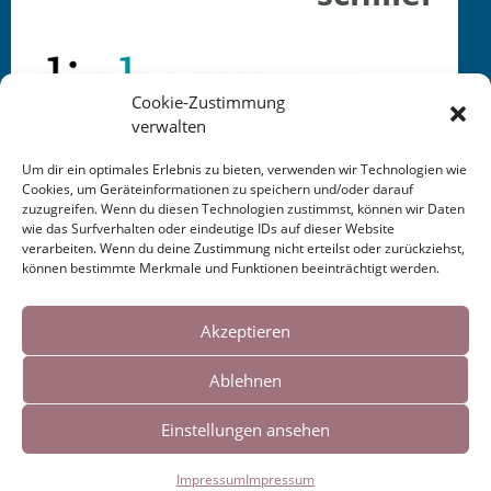
Cookie-Zustimmung
verwalten
Um dir ein optimales Erlebnis zu bieten, verwenden wir Technologien wie
Cookies, um Geräteinformationen zu speichern und/oder darauf
zuzugreifen. Wenn du diesen Technologien zustimmst, können wir Daten
wie das Surfverhalten oder eindeutige IDs auf dieser Website
This entry was posted in . Bookmark the
permalink
.
verarbeiten. Wenn du deine Zustimmung nicht erteilst oder zurückziehst,
können bestimmte Merkmale und Funktionen beeinträchtigt werden.
Cookies helfen uns bei der Bereitstellung
Post
←
die horen —
unserer Inhalte und Dienste. Durch die
Akzeptieren
Autorenprofil
weitere Nutzung der Webseite stimmen Sie
navigation
Ablehnen
der Verwendung von Cookies zu.
Einstellungen ansehen
Impressum
|
Links
Okay!
Impressum
Impressum