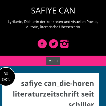
Skip
SAFIYE CAN
to
content
Lyrikerin, Dichterin der konkreten und visuellen Poesie,
Autorin, literarische Übersetzerin
Menu
30
OKT.
safiye can_die-horen
literaturzeitschrift seit
schiller