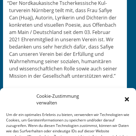
“
Der Nord­kauka­sis­che Tscherkessis­che Kul­
turvere­in Nürn­berg teilt mit, dass Frau Safiye
Can (Huaj), Autorin, Lyrik­erin und Dich­terin der
konkreten und visuellen Poe­sie, aus Offen­bach
am Main / Deutsch­land seit dem 03. Feb­ru­ar
2021 Ehren­mit­glied in unserem Vere­in ist. Wir
bedanken uns sehr her­zlich dafür, dass Safiye
Can unseren Vere­in bei der Erfül­lung und
Wahrnehmung sein­er sozialen, human­itären
und wis­senschaftlichen Rolle sowie auch sein­er
Mis­sion in der Gesellschaft unter­stützen wird.”
Cookie-Zustimmung
verwalten
Um dir ein optimales Erlebnis zu bieten, verwenden wir Technologien wie
Cookies, um Geräteinformationen zu speichern und/oder darauf
This entry was posted in
Allgemein
. Bookmark the
zuzugreifen. Wenn du diesen Technologien zustimmst, können wir Daten
permalink
.
wie das Surfverhalten oder eindeutige IDs auf dieser Website