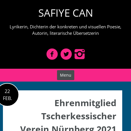
Skip
SAFIYE CAN
to
content
Lyrikerin, Dichterin der konkreten und visuellen Poesie,
Autorin, literarische Übersetzerin
Menu
22
FEB.
Ehrenmitglied
Tscherkessischer
Verein Nürnberg 2021