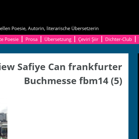
ellen Poesie, Autorin, literarische Übersetzerin
te Poesie
Prosa
Übersetzung
Çeviri Şiir
Dichter-Club
ew Safiye Can frankfurter
Buchmesse fbm14 (5)