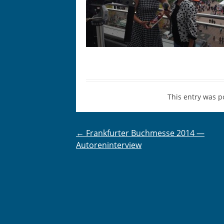
This entry was p
Post
←
Frankfurter Buchmesse 2014 —
Autoreninterview
navigation