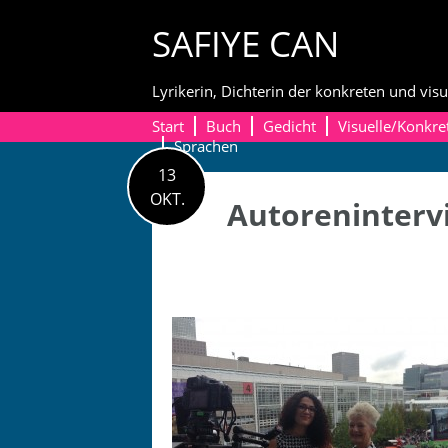
Skip
SAFIYE CAN
to
content
Lyrikerin, Dichterin der konkreten und visu
Start
Buch
Gedicht
Visuelle/Konkre
Sprachen
13
OKT.
Autorenintervi