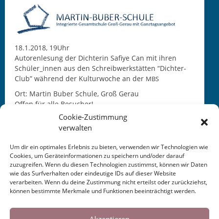
18.1.2018, 19Uhr
Autorenlesung der Dichterin Safiye Can mit ihren
Schüler_innen aus den Schreibwerkstätten “Dichter-
Club” während der Kulturwoche an der
MBS
Ort: Martin Buber Schule, Groß Gerau
Offen für alle Besucher!
Cookie-Zustimmung
verwalten
Um dir ein optimales Erlebnis zu bieten, verwenden wir Technologien wie
Cookies, um Geräteinformationen zu speichern und/oder darauf
zuzugreifen. Wenn du diesen Technologien zustimmst, können wir Daten
This entry was posted in
KALENDER
. Bookmark the
wie das Surfverhalten oder eindeutige IDs auf dieser Website
permalink
.
verarbeiten. Wenn du deine Zustimmung nicht erteilst oder zurückziehst,
können bestimmte Merkmale und Funktionen beeinträchtigt werden.
Cookies helfen uns bei der Bereitstellung
←
Schreibwerkstatt Groß
Kultur — Unter
MDR
unserer Inhalte und Dienste. Durch die
Akzeptieren