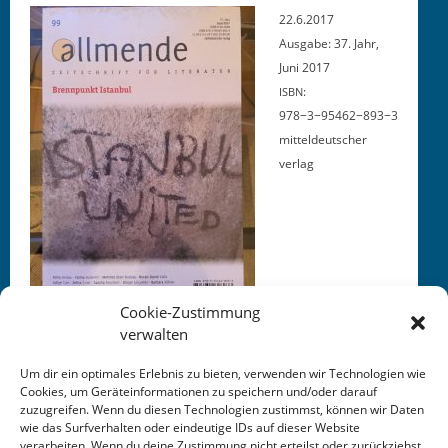
22.6.2017
Aus­gabe: 37. Jahr,
Juni 2017
:
ISBN
978−3−95462−893−3
mit­teldeutsch­er
verlag
Cookie-Zustimmung
verwalten
Um dir ein optimales Erlebnis zu bieten, verwenden wir Technologien wie
Cookies, um Geräteinformationen zu speichern und/oder darauf
zuzugreifen. Wenn du diesen Technologien zustimmst, können wir Daten
This entry was posted in
KALENDER
. Bookmark the
wie das Surfverhalten oder eindeutige IDs auf dieser Website
permalink
.
verarbeiten. Wenn du deine Zustimmung nicht erteilst oder zurückziehst,