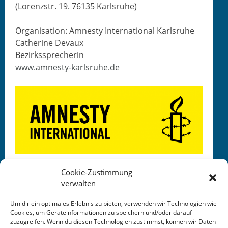
(Loren­zstr. 19. 76135 Karlsruhe)
Organ­i­sa­tion: Amnesty Inter­na­tion­al Karlsruhe
Cather­ine Devaux
Bezirkssprecherin
www.amnesty-karlsruhe.de
Cookie-Zustimmung
verwalten
Um dir ein optimales Erlebnis zu bieten, verwenden wir Technologien wie
Cookies, um Geräteinformationen zu speichern und/oder darauf
zuzugreifen. Wenn du diesen Technologien zustimmst, können wir Daten
This entry was posted in
KALENDER
. Bookmark the