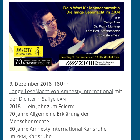
9. Dezem­ber 2018, 18Uhr
Lange Lese­Nacht von Amnesty Inter­na­tion­al
mit
der
Dich­terin Safiye
CAN
2018 — ein Jahr zum Feiern:
70 Jahre All­ge­meine Erk­lärung der
Menschenrechte
50 Jahre Amnesty Inter­na­tion­al Karlsruhe
im
, Karlsruhe
ZKM