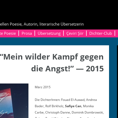
ellen Poesie, Autorin, literarische Übersetzerin
te Poesie
Prosa
Übersetzung
Çeviri Şiir
Dichter-Club
 “Mein wilder Kampf gegen
die Angst!” — 2015
März 2015
Die Dich­terIn­nen: Fouad El-Auwad, Andrea
Bad­er, Rolf Birk­holz,
Safiye Can
, Moni­ka
Carbe, Christoph Danne, Dominik Dom­brows­ki,