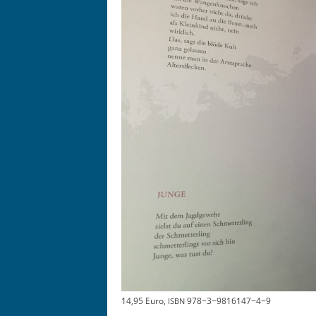
14,95 Euro,
978−3−9816147−4−9
ISBN