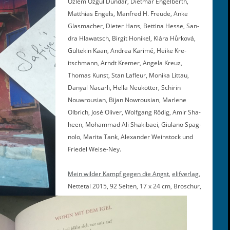
Özlem Özgül Dün­dar, Diet­mar Engel­berth,
Matthias Engels, Man­fred H. Freude, Anke
Glas­mach­er, Dieter Hans, Bet­ti­na Hesse, San­
dra Hlawatsch, Bir­git Honikel, Klára Hůrková,
Gül­tekin Kaan, Andrea Karimé, Heike Kre­
itschmann, Arndt Kre­mer, Angela Kreuz,
Thomas Kun­st, Stan Lafleur, Moni­ka Lit­tau,
Danyal Nacar­lı, Hel­la Neuköt­ter, Schirin
Nouwrou­sian, Bijan Nowrou­sian, Mar­lene
Olbrich, José Oliv­er, Wolf­gang Rödig, Amir Sha­
heen, Moham­mad Ali Shak­ibaei, Giu­lano Spag­
no­lo, Mari­ta Tank, Alexan­der Wein­stock und
Friedel Weise-Ney.
Mein wilder Kampf gegen die Angst
,
elifver­lag
,
Net­te­tal 2015, 92 Seit­en, 17 x 24 cm, Broschur,