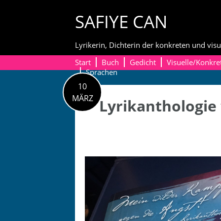
Skip
SAFIYE CAN
to
content
Lyrikerin, Dichterin der konkreten und visu
Start
Buch
Gedicht
Visuelle/Konkre
Sprachen
10
MÄRZ
Lyrikanthologie