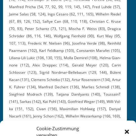
Man­fred Pricha (54, 77, 92, 99, 119, 145, 147), Fred Luhde (57),
Jaime Salas (58, 124), Ingo Cesaro (62, 111, 165), Wil­helm Riedel
(67, 89, 126, 152), Safiye Can (68, 110, 118), Chris­t­ian C. Kruse
(70, 93), Peter Schantz (73, 121), Mis­cha F. Weiss (83), Drag­i­ca
Schröder (86, 116, 146), Wolf­gang Fien­hold (90), Kurt May (95,
107, 113), Fred­er­ic W. Nielsen (96), Jose­fi­na Verde (98), Rein­hild
Paar­mann (102), Karl Feld­kamp (103), Con­stan­tin Marafet (105),
Lil­iana-Lili Lukic (106, 130, 155), Mol­la Demirel (108), Hel­ma Gian­
none (112), Alex Dreppec (114), Ger­ald Mey­er (120), Carin
Schloss­er (123), Sigrid Nord­mar-Belle­baum (129, 144), Bülent
Kacan (131), Clemens Schit­tko (132), Artur Rosen­stern (134), Artur
K. Führer (134), Man­fred Dechert (136), Mar­lies Schmidl (138),
Siegfried Mod­rach (139), Tat­jana Danilyants (140), Tou­s­sainT
(141), Sarkas (142), Kai Pohl (143), Got­tfried Weger (149), Willi Vol­
ka (151, 152), Civan (156), Max­i­m­il­ian Hohlweg (157), Danyal
Nacar­li (161), Jen­ny Schon (162), Wil­helm West­erkamp (166, 169),
Ivar Bahn (171), Özdemir Basar­gan (175), M. Kur­tu­lus (176)
Cookie-Zustimmung
verwalten