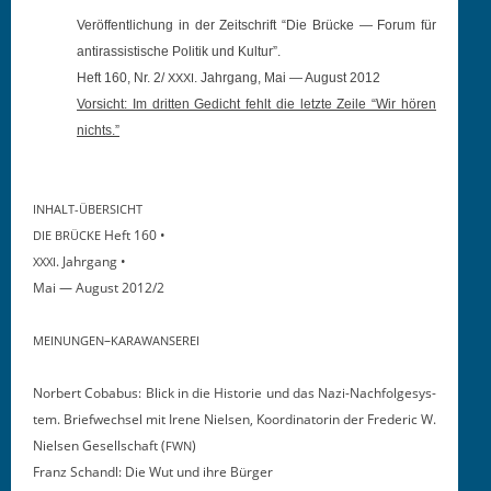
Veröf­fentlichung in der Zeitschrift “Die Brücke — Forum für
anti­ras­sis­tis­che Poli­tik und Kultur”.
Heft 160, Nr. 2/
. Jahrgang, Mai — August 2012
XXXI
Vor­sicht: Im drit­ten Gedicht fehlt die let­zte Zeile “Wir hören
nichts.”
INHALT-ÜBERSICHT
Heft 160 •
DIE
BRÜCKE
. Jahrgang •
XXXI
Mai — August 2012/2
–
MEINUNGEN
KARAWANSEREI
Nor­bert Cob­a­bus: Blick in die His­to­rie und das Nazi-Nach­folgesys­
tem. Briefwech­sel mit Irene Nielsen, Koor­di­na­torin der Fred­er­ic W.
Nielsen Gesellschaft (
)
FWN
Franz Schan­dl: Die Wut und ihre Bürger