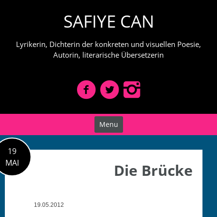
Skip
SAFIYE CAN
to
content
Lyrikerin, Dichterin der konkreten und visuellen Poesie,
Autorin, literarische Übersetzerin
Menu
19
MAI
Die Brücke
19.05.2012