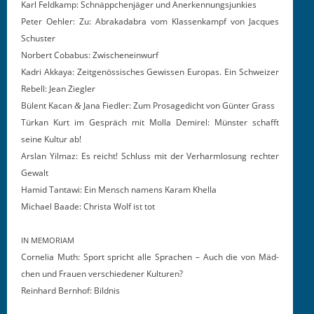
Karl Feld­kamp: Schnäp­pchen­jäger und Anerkennungsjunkies
Peter Oehler: Zu: Abrakadabra vom Klassenkampf von Jacques
Schuster
Nor­bert Cob­a­bus: Zwischeneinwurf
Kadri Akkaya: Zeit­genös­sis­ches Gewis­sen Europas. Ein Schweiz­er
Rebell: Jean Ziegler
Bülent Kacan
Jana Fiedler: Zum Prosagedicht von Gün­ter Grass
&
Türkan Kurt im Gespräch mit Mol­la Demirel: Mün­ster schafft
seine Kul­tur ab!
Arslan Yil­maz: Es reicht! Schluss mit der Ver­harm­lo­sung rechter
Gewalt
Hamid Tanta­wi: Ein Men­sch namens Karam Khella
Michael Baade: Christa Wolf ist tot
IN
MEMORIAM
Cor­nelia Muth: Sport spricht alle Sprachen – Auch die von Mäd­
chen und Frauen ver­schieden­er Kulturen?
Rein­hard Bern­hof: Bildnis