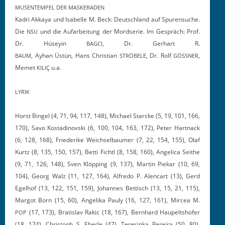
MUSENTEMPEL
DER
MASKERADEN
Kadri Akkaya und Isabelle M. Beck: Deutsch­land auf Spuren­suche.
Die
und die Aufar­beitung der Mord­serie. Im Gespräch: Prof.
NSU
Dr. Hüseyin
, Dr. Ger­hart R.
BAGCI
, Ayhan Üstün, Hans Chris­t­ian
, Dr. Rolf
,
BAUM
STRÖBELE
GÖSSNER
Memet
u.a.
KILIÇ
LYRIK
Horst Bin­gel (4, 71, 94, 117, 148), Michael Star­cke (5, 19, 101, 166,
170), Savo Kostadi­novs­ki (6, 100, 104, 163, 172), Peter Hart­nack
(6, 128, 168), Friederike Weich­sel­baumer (7, 22, 154, 155), Olaf
Kurtz (8, 135, 150, 157), Bet­ti Fichtl (8, 158, 160), Angel­i­ca Sei­the
(9, 71, 126, 148), Sven Klöp­ping (9, 137), Mar­tin Piekar (10, 69,
104), Georg Walz (11, 127, 164), Alfre­do P. Alen­cart (13), Gerd
Egel­hof (13, 122, 151, 159), Johannes Bet­tisch (13, 15, 21, 115),
Mar­got Born (15, 60), Ange­li­ka Pauly (16, 127, 161), Mircea M.
(17, 173), Bratislav Rakic (18, 167), Bern­hard Hau­pelt­shofer
POP
(18, 174), Christoph S. Eber­le (47), Teresin­ka Pereira (50, 80),