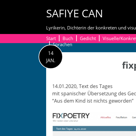
Skip
SAFIYE CAN
to
content
Lyrikerin, Dichterin der konkreten und visu
Start
Buch
Gedicht
Visuelle/Konkre
Sprachen
14
JAN.
fix
14.01.2020, Text des Tages
mit spanis­ch­er Über­set­zung des Ged
“Aus dem Kind ist nichts geworden”