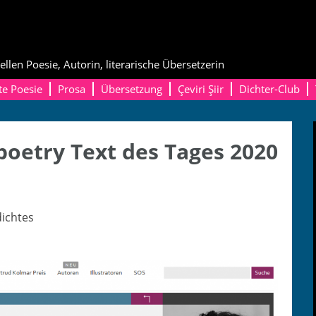
ellen Poesie, Autorin, literarische Übersetzerin
te Poesie
Prosa
Übersetzung
Çeviri Şiir
Dichter-Club
poetry Text des Tages 2020
icht­es