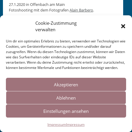
27.1.2020 in Offen­bach am Main
Foto­shoot­ing mit dem Fotografen
Alain Bar­bero
.
Cookie-Zustimmung
verwalten
Um dir ein optimales Erlebnis zu bieten, verwenden wir Technologien wie
Cookies, um Geräteinformationen zu speichern und/oder darauf
zuzugreifen. Wenn du diesen Technologien zustimmst, können wir Daten
This entry was posted in
KALENDER
. Bookmark the
wie das Surfverhalten oder eindeutige IDs auf dieser Website
permalink
.
verarbeiten. Wenn du deine Zustimmung nicht erteilst oder zurückziehst,
können bestimmte Merkmale und Funktionen beeinträchtigt werden.
Cookies helfen uns bei der Bereitstellung
Post
←
Übersetzung +
Übersetzung ins
unserer Inhalte und Dienste. Durch die
Akzeptieren
Publikation Englisch 2020
Italienische 2020
→
weitere Nutzung der Webseite stimmen Sie
navigation
Ablehnen
der Verwendung von Cookies zu.
Impressum
|
Links
Einstellungen ansehen
Okay!
Impressum
Impressum