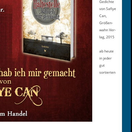
Gedichte
von Safiye
Can,
Größen­
wahn Ver­
lag, 2015
ab heute
in jed­er
gut
sortierten