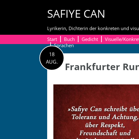
Skip
SAFIYE CAN
to
content
Lyrikerin, Dichterin der konkreten und visu
Start
Buch
Gedicht
Visuelle/Konkre
Sprachen
18
AUG.
Frankfurter Ru