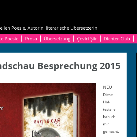
ellen Poesie, Autorin, literarische Übersetzerin
te Poesie
Prosa
Übersetzung
Çeviri Şiir
Dichter-Club
ndschau Besprechung 2015
NEU
Diese
Hal­
testelle
hab ich
mir
gemacht,