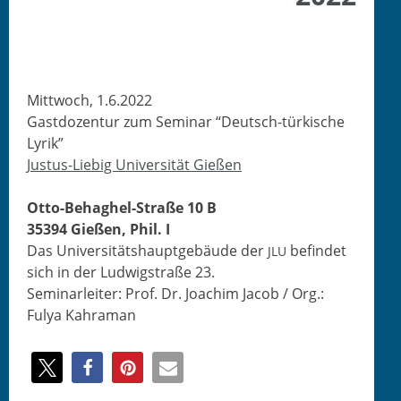
Mittwoch, 1.6.2022
Gast­dozen­tur zum Sem­i­nar “Deutsch-türkische
Lyrik”
Jus­tus-Liebig Uni­ver­sität Gießen
Otto-Behaghel-Straße 10 B
35394 Gießen, Phil. I
Das Uni­ver­sität­shaupt­ge­bäude der
befind­et
JLU
sich in der Lud­wigstraße 23.
Sem­i­narleit­er: Prof. Dr. Joachim Jacob / Org.:
Fulya Kahraman