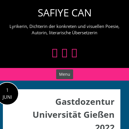
Skip
SAFIYE CAN
to
content
Lyrikerin, Dichterin der konkreten und visuellen Poesie,
Autorin, literarische Übersetzerin
Menu
1
JUNI
Gastdozentur
Universität Gießen
2022