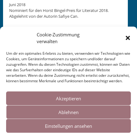
Juni 2018
Nominiert für den Horst Bin­gel-Preis für Lit­er­atur 2018.
Abgelehnt von der Autorin Safiye Can.
Cookie-Zustimmung
verwalten
Um dir ein optimales Erlebnis zu bieten, verwenden wir Technologien wie
Cookies, um Geräteinformationen zu speichern und/oder darauf
This entry was posted in
KALENDER
. Bookmark the
zuzugreifen. Wenn du diesen Technologien zustimmst, können wir Daten
permalink
.
wie das Surfverhalten oder eindeutige IDs auf dieser Website
verarbeiten. Wenn du deine Zustimmung nicht erteilst oder zurückziehst,
können bestimmte Merkmale und Funktionen beeinträchtigt werden.
Post
←
Versnetze_elf —
die horen bd. 270
Cookies helfen uns bei der Bereitstellung
Deutschsprachige Lyrik
— 2018
→
unserer Inhalte und Dienste. Durch die
Akzeptieren
navigation
der Gegenwart 2018
weitere Nutzung der Webseite stimmen Sie
Ablehnen
der Verwendung von Cookies zu.
Einstellungen ansehen
Impressum
|
Links
Okay!