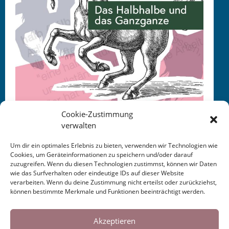
Cookie-Zustimmung
verwalten
Um dir ein optimales Erlebnis zu bieten, verwenden wir Technologien wie
Cookies, um Geräteinformationen zu speichern und/oder darauf
zuzugreifen. Wenn du diesen Technologien zustimmst, können wir Daten
This entry was posted in
KALENDER
. Bookmark the
wie das Surfverhalten oder eindeutige IDs auf dieser Website
permalink
.
verarbeiten. Wenn du deine Zustimmung nicht erteilst oder zurückziehst,
können bestimmte Merkmale und Funktionen beeinträchtigt werden.
Cookies helfen uns bei der Bereitstellung
Post
←
Frankfurter Allgemeine
Süddeutsche Zeitung
unserer Inhalte und Dienste. Durch die
Akzeptieren