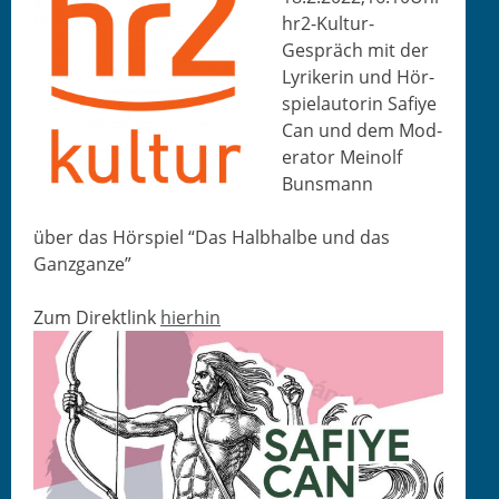
hr2-Kul­tur-
Gespräch mit der
Lyrik­erin und Hör­
spielau­torin Safiye
Can und dem Mod­
er­a­tor Meinolf
Bunsmann
über das Hör­spiel “Das Halb­halbe und das
Ganzganze”
Zum Direk­tlink
hier­hin