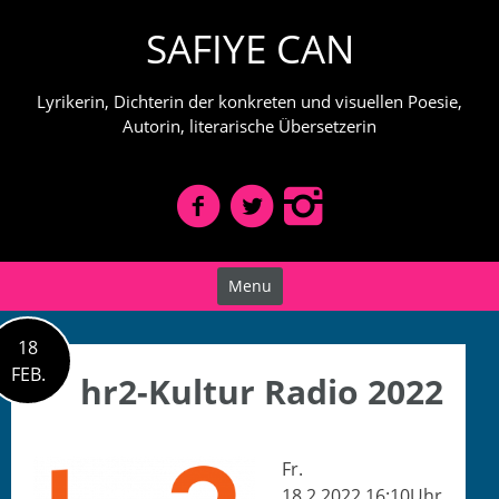
Skip
SAFIYE CAN
to
content
Lyrikerin, Dichterin der konkreten und visuellen Poesie,
Autorin, literarische Übersetzerin
Menu
18
FEB.
hr2-Kultur Radio 2022
Fr.
18.2.2022,16:10Uhr