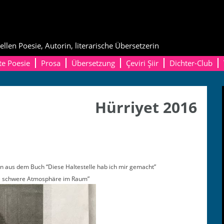
ellen Poesie, Autorin, literarische Übersetzerin
te Poesie
Prosa
Übersetzung
Çeviri Şiir
Dichter-Club
Hürriyet 2016
n aus dem Buch “Diese Hal­testelle hab ich mir gemacht”
 die schwere Atmo­sphäre im Raum”