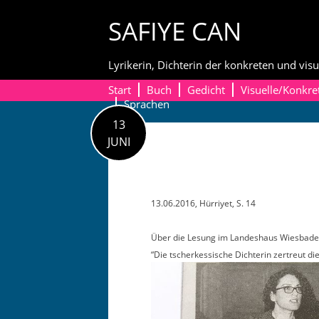
Skip
SAFIYE CAN
to
content
Lyrikerin, Dichterin der konkreten und visu
Start
Buch
Gedicht
Visuelle/Konkre
Sprachen
13
JUNI
13.06.2016, Hür­riyet, S. 14
Über die Lesung im Lan­deshaus Wies­bade
“Die tscherkessis­che Dich­terin zer­treut