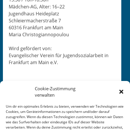
Mäd­chen-AG, Alter: 16–22
Jugend­haus Heideplatz
Schleier­ma­ch­er­straße 7
60316 Frank­furt am Main
Maria Christogiannopoulou
Wird gefördert von:
Evan­ge­lis­ch­er Vere­in für Jugend­sozialar­beit in
Frank­furt am Main e.V.
Cookie-Zustimmung
verwalten
Um dir ein optimales Erlebnis zu bieten, verwenden wir Technologien wie
Cookies, um Geräteinformationen zu speichern und/oder darauf
zuzugreifen. Wenn du diesen Technologien zustimmst, können wir Daten
This entry was posted in
KALENDER
. Bookmark the
wie das Surfverhalten oder eindeutige IDs auf dieser Website
permalink
.
verarbeiten. Wenn du deine Zustimmung nicht erteilst oder zurückziehst,