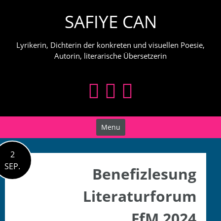
Skip
SAFIYE CAN
to
content
Lyrikerin, Dichterin der konkreten und visuellen Poesie,
Autorin, literarische Übersetzerin
Menu
2
SEP.
Benefizlesung
Literaturforum
FfM 2024