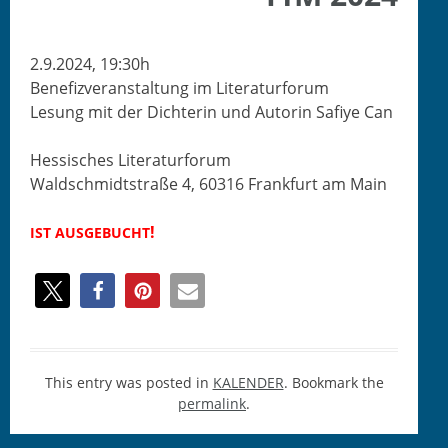
2.9.2024, 19:30h
Bene­fizver­anstal­tung im Literaturforum
Lesung mit der Dich­terin und Autorin Safiye Can
Hes­sis­ches Literaturforum
Wald­schmidt­straße 4, 60316 Frank­furt am Main
!
IST
AUSGEBUCHT
This entry was posted in
KALENDER
. Bookmark the
permalink
.