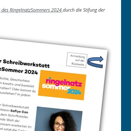
ng des Ringel­natz­Som­mers 2024
durch die Sti­fung der