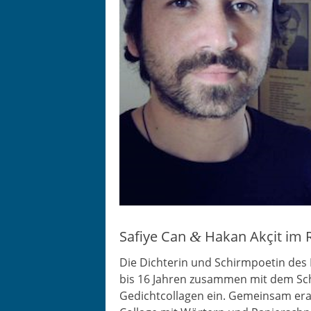
Safiye Can
Hakan Akçit im 
&
Die Dich­terin und Schirm­po­et­in des
bis 16 Jahren zusam­men mit dem Schr
Gedicht­col­la­gen ein. Gemein­sam era