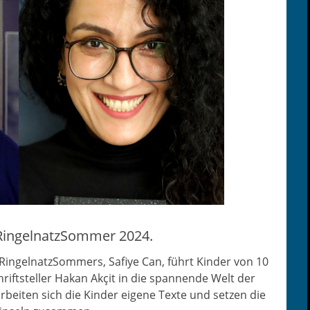
RingelnatzSommer 2024.
 Ringel­natz­Som­mers, Safiye Can, führt Kinder von 10
ift­steller Hakan Akçit in die span­nende Welt der
r­beit­en sich die Kinder eigene Texte und set­zen die