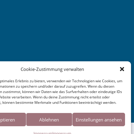
Cookie-Zustimmung verwalten
optimales Erlebnis zu bieten, verwenden wir Technologien wie Cookies, um
mationen zu speichern und/oder darauf zuzugreifen. Wenn du diesen
n zustimmst, können wir Daten wie das Surfverhalten oder eindeutige IDs
Website verarbeiten. Wenn du deine Zustimmung nicht erteilst oder
t, können bestimmte Merkmale und Funktionen beeinträchtigt werden.
ptieren
Ablehnen
Einstellungen ansehen
 Sie der Verwendung von Cookies zu.
Impressum
Impressum
Okay!