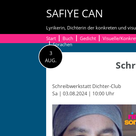
Skip
SAFIYE CAN
to
content
Lyrikerin, Dichterin der konkreten und visu
Start
Buch
Gedicht
Visuelle/Konkre
Sprachen
3
AUG.
Schr
Schreib­w­erk­statt Dichter-Club
Sa | 03.08.2024 | 10:00 Uhr