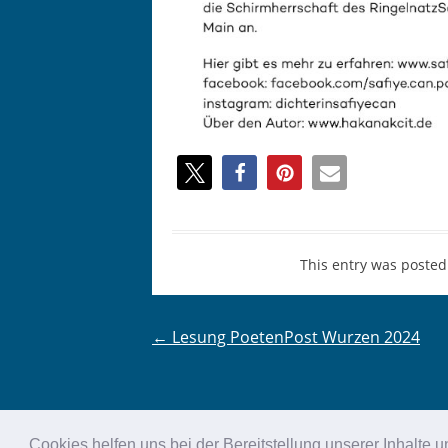
This entry was posted
Post
←
Lesung PoetenPost Wurzen 2024
navigation
Cookies helfen uns bei der Bereitstellung unserer Inhalt