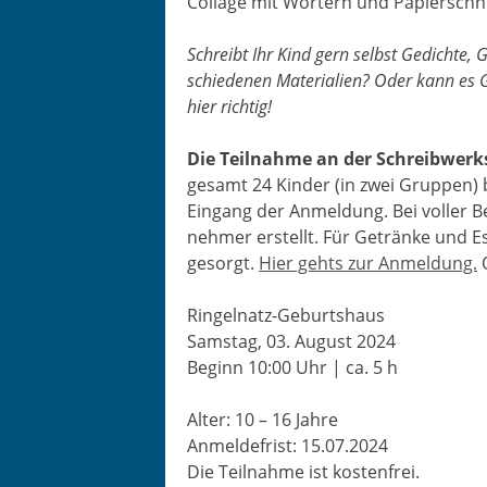
Col­lage mit Wörtern und Papier­sc
Schreibt Ihr Kind gern selb­st Gedichte, 
schiede­nen Mate­ri­alien? Oder kann es G
hier richtig!
Die Teil­nahme an der Schreib­w­erk­s
ge­samt 24 Kinder (in zwei Grup­pen)
Ein­gang der Anmel­dung. Bei voller B
nehmer erstellt. Für Getränke und Es
gesorgt.
Hier gehts zur Anmel­dung.
Ringel­natz-Geburtshaus
Sam­stag, 03. August 2024
Beginn 10:00 Uhr | ca. 5 h
Alter: 10 – 16 Jahre
Anmelde­frist: 15.07.2024
Die Teil­nahme ist kostenfrei.