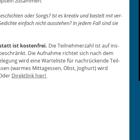
hnipseln zusammen.
Geschicht­en oder Songs? Ist es kreativ und bastelt mit ver­
edichte ein­fach nicht ausste­hen? In jedem Fall sind sie
tatt ist kosten­frei.
Die Teil­nehmerzahl ist auf ins­
 beschränkt. Die Auf­nahme richtet sich nach dem
ele­gung wird eine Warteliste für nachrück­ende Teil­
sen (warmes Mit­tagessen, Obst, Joghurt) wird
Oder
Direk­tlink hier!