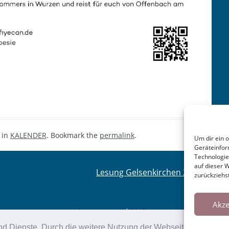
 in
KALENDER
. Bookmark the
permalink
.
Um dir ein 
Geräteinfor
Technologie
auf dieser 
Lesung Gelsenkirchen 2024
→
zurückziehs
Akze
Impressum
|
Links
e und Dienste. Durch die weitere Nutzung der Webseite stimmen