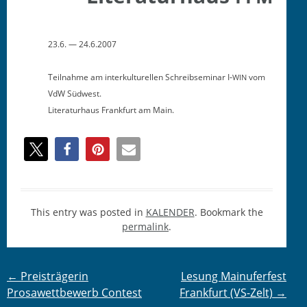
23.6. — 24.6.2007
Teil­nahme am interkul­turellen Schreib­sem­i­nar I‑
vom
WIN
VdW Südwest.
Lit­er­aturhaus Frank­furt am Main.
This entry was posted in
KALENDER
. Bookmark the
permalink
.
Post
←
Preisträgerin
Lesung Mainuferfest
Prosawettbewerb Contest
Frankfurt (VS-Zelt)
→