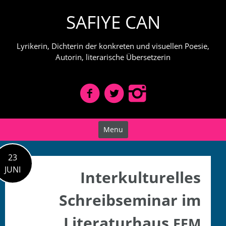
Skip
SAFIYE CAN
to
content
Lyrikerin, Dichterin der konkreten und visuellen Poesie,
Autorin, literarische Übersetzerin
Menu
23
JUNI
Interkulturelles
Schreibseminar im
Literaturhaus
FFM