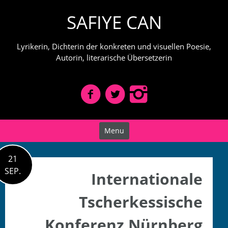
Skip
SAFIYE CAN
to
content
Lyrikerin, Dichterin der konkreten und visuellen Poesie,
Autorin, literarische Übersetzerin
Menu
21
SEP.
Internationale
Tscherkessische
Konferenz Nürnberg