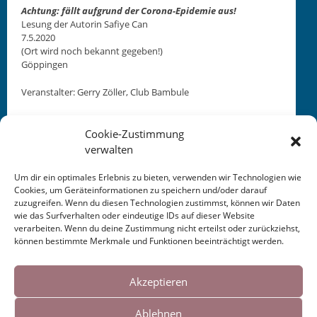
Achtung: fällt auf­grund der Coro­na-Epi­demie aus!
Lesung der Autorin Safiye Can
7.5.2020
(Ort wird noch bekan­nt gegeben!)
Göp­pin­gen
Ver­anstal­ter: Ger­ry Zöller, Club Bambule
Cookie-Zustimmung
verwalten
Um dir ein optimales Erlebnis zu bieten, verwenden wir Technologien wie
Cookies, um Geräteinformationen zu speichern und/oder darauf
This entry was posted in
KALENDER
. Bookmark the
zuzugreifen. Wenn du diesen Technologien zustimmst, können wir Daten
permalink
.
wie das Surfverhalten oder eindeutige IDs auf dieser Website
verarbeiten. Wenn du deine Zustimmung nicht erteilst oder zurückziehst,
können bestimmte Merkmale und Funktionen beeinträchtigt werden.
Post
←
A U S F A L L:
5 Literaturmagazin
WDR
Cookies helfen uns bei der Bereitstellung
Schreibwerkstatt
Rezension 2020
→
unserer Inhalte und Dienste. Durch die
Akzeptieren
navigation
Göppingen 2020
weitere Nutzung der Webseite stimmen Sie
Ablehnen
der Verwendung von Cookies zu.