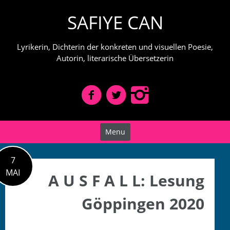
Skip
SAFIYE CAN
to
content
Lyrikerin, Dichterin der konkreten und visuellen Poesie,
Autorin, literarische Übersetzerin
Menu
7
MAI
A U S F A L L: Lesung
Göppingen 2020