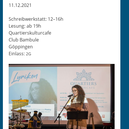
11.12.2021
Schreib­w­erk­statt: 12–16h
Lesung: ab 19h
Quartierskulturcafe
Club Bambule
Göppingen
Ein­lass:
2G