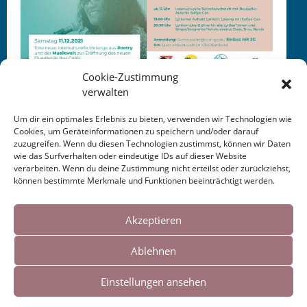
Cookie-Zustimmung
verwalten
Um dir ein optimales Erlebnis zu bieten, verwenden wir Technologien wie
Cookies, um Geräteinformationen zu speichern und/oder darauf
zuzugreifen. Wenn du diesen Technologien zustimmst, können wir Daten
This entry was posted in
KALENDER
. Bookmark the
wie das Surfverhalten oder eindeutige IDs auf dieser Website
permalink
.
verarbeiten. Wenn du deine Zustimmung nicht erteilst oder zurückziehst,
können bestimmte Merkmale und Funktionen beeinträchtigt werden.
Cookies helfen uns bei der Bereitstellung
Post
←
: Lesung
Lesung Literaturhaus
AUSFALL
unserer Inhalte und Dienste. Durch die
Akzeptieren
Rumpenheim 2021
Frankfurt 2021
→
weitere Nutzung der Webseite stimmen Sie
navigation
Ablehnen
der Verwendung von Cookies zu.
Einstellungen ansehen
Impressum
|
Links
Okay!