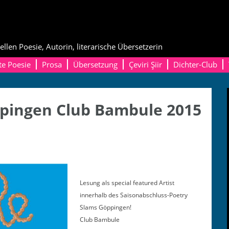
ellen Poesie, Autorin, literarische Übersetzerin
te Poesie
Prosa
Übersetzung
Çeviri Şiir
Dichter-Club
pingen Club Bambule 2015
Lesung als spe­cial fea­tured Artist
inner­halb des Saison­ab­schluss-Poet­ry
Slams
Göp­pin­gen!
Club Bambule