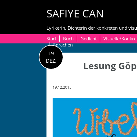
Skip
SAFIYE CAN
to
content
Lyrikerin, Dichterin der konkreten und visu
Start
Buch
Gedicht
Visuelle/Konkre
Sprachen
19
DEZ.
Lesung Göp
19.12.2015