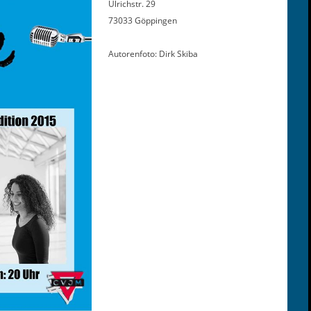
Ulrich­str. 29
73033 Göppingen
Autoren­fo­to: Dirk Skiba