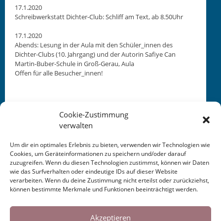
17.1.2020
Schreib­w­erk­statt Dichter-Club: Schliff am Text, ab 8.50Uhr
17.1.2020
Abends: Lesung in der Aula mit den Schüler_innen des
Dichter-Clubs (10. Jahrgang) und der Autorin Safiye Can
Mar­tin-Buber-Schule in Groß-Ger­au, Aula
Offen für alle Besucher_innen!
Cookie-Zustimmung
verwalten
Um dir ein optimales Erlebnis zu bieten, verwenden wir Technologien wie
Cookies, um Geräteinformationen zu speichern und/oder darauf
zuzugreifen. Wenn du diesen Technologien zustimmst, können wir Daten
This entry was posted in
KALENDER
. Bookmark the
wie das Surfverhalten oder eindeutige IDs auf dieser Website
permalink
.
verarbeiten. Wenn du deine Zustimmung nicht erteilst oder zurückziehst,
können bestimmte Merkmale und Funktionen beeinträchtigt werden.
Cookies helfen uns bei der Bereitstellung
Post
←
Schreibwerkstatt Groß-
Übersetzung + Publikation
unserer Inhalte und Dienste. Durch die
Akzeptieren