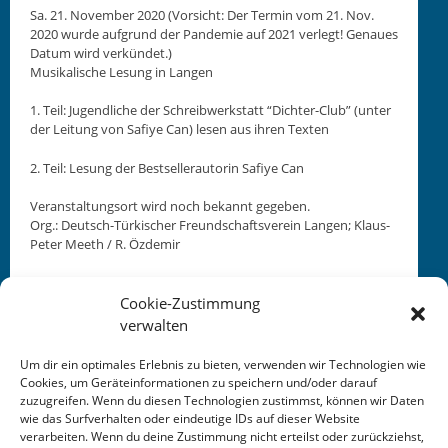
Sa. 21. Novem­ber 2020 (Vor­sicht: Der Ter­min vom 21. Nov.
2020 wurde auf­grund der Pan­demie auf 2021 ver­legt! Genaues
Datum wird verkün­det.)
Musikalis­che Lesung in Lan­gen
1. Teil: Jugendliche der Schreib­w­erk­statt “Dichter-Club” (unter
der Leitung von Safiye Can) lesen aus ihren Texten
2. Teil: Lesung der Best­seller­autorin Safiye Can
Ver­anstal­tung­sort wird noch bekan­nt gegeben.
Org.: Deutsch-Türkisch­er Fre­und­schaftsvere­in Lan­gen; Klaus-
Peter Meeth / R. Özdemir
Cookie-Zustimmung
verwalten
Um dir ein optimales Erlebnis zu bieten, verwenden wir Technologien wie
Cookies, um Geräteinformationen zu speichern und/oder darauf
This entry was posted in
KALENDER
. Bookmark the
zuzugreifen. Wenn du diesen Technologien zustimmst, können wir Daten
permalink
.
wie das Surfverhalten oder eindeutige IDs auf dieser Website
verarbeiten. Wenn du deine Zustimmung nicht erteilst oder zurückziehst,