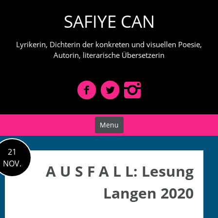
Skip
SAFIYE CAN
to
content
Lyrikerin, Dichterin der konkreten und visuellen Poesie,
Autorin, literarische Übersetzerin
Menu
21
NOV.
A U S F A L L: Lesung
Langen 2020