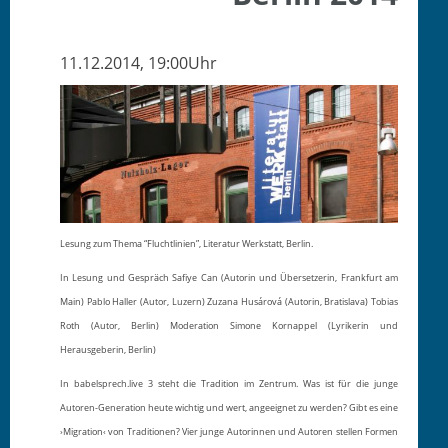
11.12.2014, 19:00Uhr
Lesung zum Thema “Fluchtlinien”, Literatur Werkstatt, Berlin.
In Lesung und Gespräch Safiye Can (Autorin und Übersetzerin, Frankfurt am
Main) Pablo Haller (Autor, Luzern) Zuzana Husárová (Autorin, Bratislava) Tobias
Roth (Autor, Berlin) Moderation Simone Kornappel (Lyrikerin und
Herausgeberin, Berlin)
In babelsprech.live 3 steht die Tradition im Zentrum. Was ist für die junge
Autoren-Generation heute wichtig und wert, angeeignet zu werden? Gibt es eine
›Migration‹ von Traditionen? Vier junge Autorinnen und Autoren stellen Formen