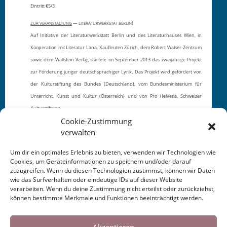
Eintritt €5/3
—
!
ZUR
VERANSTALTUNG
LITERATURWERKSTAT
BERLIN
Auf Initiative der Literaturwerkstatt Berlin und des Literaturhauses Wien, in
Kooperation mit Literatur Lana, Kaufleuten Zürich, dem Robert Walser-Zentrum
sowie dem Wallstein Verlag startete im September 2013 das zweijährige Projekt
zur Förderung junger deutschsprachiger Lyrik. Das Projekt wird gefördert von
der Kulturstiftung des Bundes (Deutschland), vom Bundesministerium für
Unterricht, Kunst und Kultur (Österreich) und von Pro Helvetia, Schweizer
Kulturstiftung.
Cookie-Zustimmung
verwalten
Um dir ein optimales Erlebnis zu bieten, verwenden wir Technologien wie
Cookies, um Geräteinformationen zu speichern und/oder darauf
zuzugreifen. Wenn du diesen Technologien zustimmst, können wir Daten
This entry was posted in
KALENDER
. Bookmark the
wie das Surfverhalten oder eindeutige IDs auf dieser Website
permalink
.
verarbeiten. Wenn du deine Zustimmung nicht erteilst oder zurückziehst,
können bestimmte Merkmale und Funktionen beeinträchtigt werden.
Cookies helfen uns bei der Bereitstellung
←
LuftRuinen 2014
Exkursion Oxford /
unserer Inhalte und Dienste. Durch die
Akzeptieren