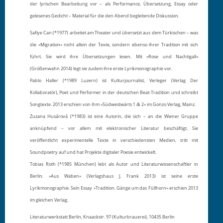
der lyrischen Bearbeitung vor – als Performance, Übersetzung, Essay oder
gelesenes Gedicht – Material für die den Abend begleitende Diskussion.
Safiye Can (*1977) arbeitet am Theater und übersetzt aus dem Türkischen – was
die »Migration« nicht
allein der Texte, sondern ebenso ihrer Tradition mit sich
führt. Sie wird ihre Übersetzungen lesen. Mit »Rose und Nachtigall«
(Größenwahn 2014) legt sie zudem ihre erste Lyrikmonographie vor.
Pablo Haller (*1989 Luzern) ist Kulturjournalist, Verleger (Verlag Der
Kollaboratör), Poet und Performer in der deutschen Beat-Tradition und schreibt
Songtexte. 2013 erschien von ihm »Südwestwärts 1
2« im Gonzo Verlag, Mainz.
&
Zuzana Husárová (*1983) ist eine Autorin, die sich – an die Wiener Gruppe
anknüpfend – vor allem mit elektronischer Literatur beschäftigt. Sie
veröffentlicht experimentelle Texte in verschiedensten Medien, tritt mit
Soundpoetry auf und hat Projekte digitaler Poesie entwickelt.
Tobias Roth (*1985 München) lebt als Autor und Literaturwissenschaftler in
Berlin. »Aus Waben« (Verlagshaus J. Frank 2013) ist seine erste
Lyrikmonographie. Sein Essay »Tradition. Gänge um das Füllhorn« erschien 2013
im gleichen Verlag.
Literaturwerkstatt Berlin, Knaackstr. 97 (Kulturbrauerei), 10435 Berlin