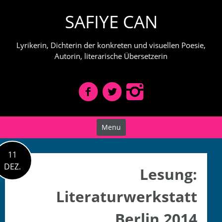
Skip
SAFIYE CAN
to
content
Lyrikerin, Dichterin der konkreten und visuellen Poesie,
Autorin, literarische Übersetzerin
Menu
11
DEZ.
Lesung:
Literaturwerkstatt
Berlin 2014