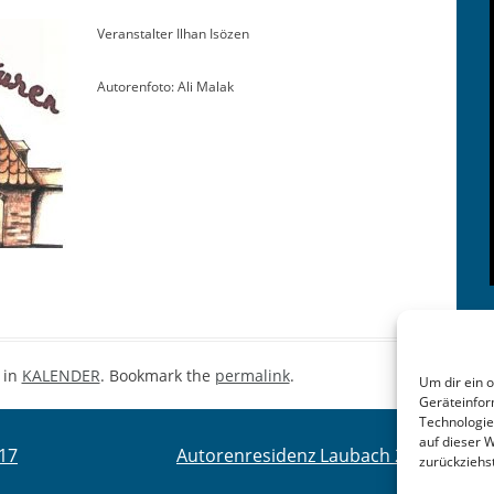
Ver­anstal­ter Ilhan Isözen
Autoren­fo­to: Ali Malak
 in
KALENDER
. Bookmark the
permalink
.
Um dir ein 
Geräteinfor
Technologie
auf dieser 
017
Autorenresidenz Laubach 2017
→
zurückziehs