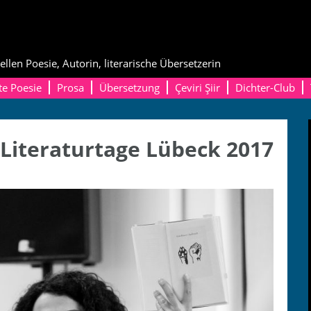
ellen Poesie, Autorin, literarische Übersetzerin
te Poesie
Prosa
Übersetzung
Çeviri Şiir
Dichter-Club
 Literaturtage Lübeck 2017