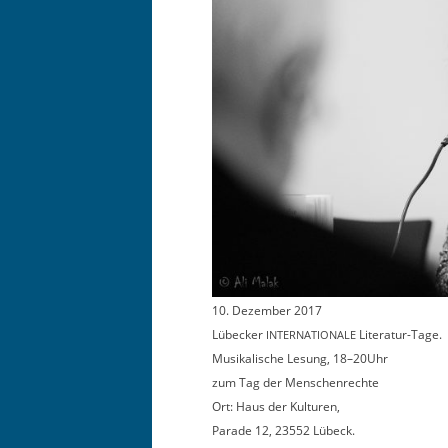
10. Dezem­ber 2017
Lübeck­er
Lit­er­atur-Tage
.
INTERNATIONALE
Musikalis­che Lesung, 18–20Uhr
zum Tag der Menschenrechte
Ort: Haus der Kulturen,
Parade 12, 23552 Lübeck.