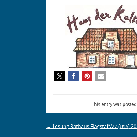
This entry was posted
Post
←
Lesung Rathaus Flagstaff/
(
) 2
AZ
USA