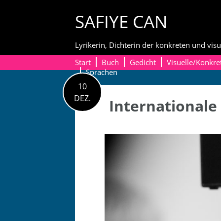
Skip
SAFIYE CAN
to
content
Lyrikerin, Dichterin der konkreten und visu
Start
Buch
Gedicht
Visuelle/Konkre
Sprachen
10
DEZ.
Internationale