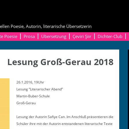
ellen Poesie, Autorin, literarische Übersetzerin
te Poesie
Prosa
Übersetzung
Çeviri Şiir
Dichter-Club
Lesung Groß-Gerau 2018
26.1.2016, 19Uhr
Lesung “Lit­er­arisch­er Abend”
Martin-Buber-Schule
Groß-Gerau
Lesung der Autorin Safiye Can. Im Anschluß präsen­tieren die
Schüler ihre mit der Autorin ent­stande­nen lit­er­arische Texte