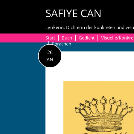
Skip
SAFIYE CAN
to
content
Lyrikerin, Dichterin der konkreten und visu
Start
Buch
Gedicht
Visuelle/Konkre
Sprachen
26
JAN.