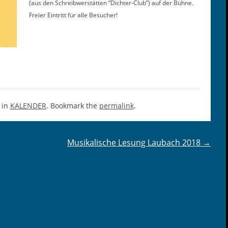
(aus den Schreib­w­er­stät­ten “Dichter-Club”) auf der Bühne.
Freier Ein­tritt für alle Besucher!
 in
KALENDER
. Bookmark the
permalink
.
Musikalische Lesung Laubach 2018
→