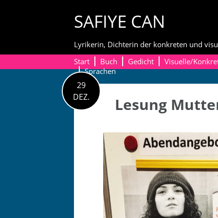
Skip
SAFIYE CAN
to
content
Lyrikerin, Dichterin der konkreten und visu
Start
Buch
Gedicht
Visuelle/Konkre
Sprachen
29
DEZ.
Lesung Mutter