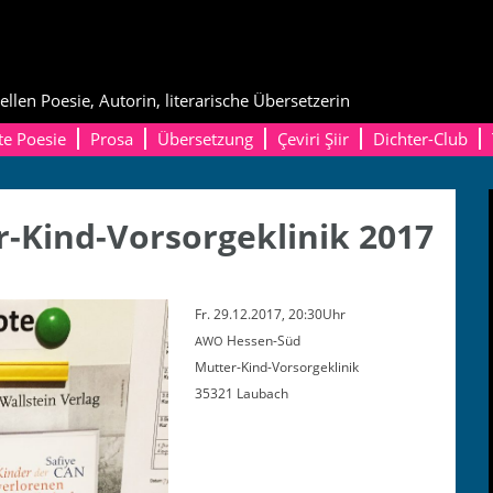
ellen Poesie, Autorin, literarische Übersetzerin
te Poesie
Prosa
Übersetzung
Çeviri Şiir
Dichter-Club
-Kind-Vorsorgeklinik 2017
Fr. 29.12.2017, 20:30Uhr
Hessen-Süd
AWO
Mutter-Kind-Vorsorgeklinik
35321 Laubach