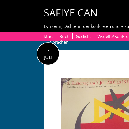
Skip
SAFIYE CAN
to
content
Lyrikerin, Dichterin der konkreten und visu
Start
Buch
Gedicht
Visuelle/Konkre
Sprachen
7
JULI