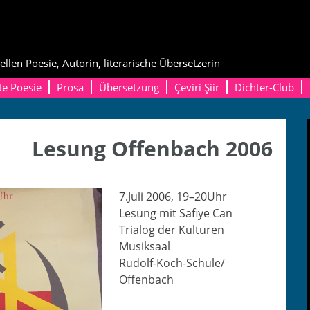
ellen Poesie, Autorin, literarische Übersetzerin
te Poesie
Prosa
Übersetzung
Çeviri Şiir
Dichter-Club
Lesung Offenbach 2006
7.Juli 2006, 19–20Uhr
Lesung mit Safiye Can
Tri­a­log der Kulturen
Musiksaal
Rudolf-Koch-Schule/
Offenbach