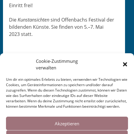
Ein­ritt frei!
Die
Kun­stan­sicht­en
sind Offen­bachs Fes­ti­val der
bilden­den Kün­ste. Sie find­en von 5.–7. Mai
2023 statt.
Cookie-Zustimmung
verwalten
Um dir ein optimales Erlebnis zu bieten, verwenden wir Technologien wie
Cookies, um Geräteinformationen zu speichern und/oder darauf
zuzugreifen. Wenn du diesen Technologien zustimmst, können wir Daten
This entry was posted in
KALENDER
. Bookmark the
wie das Surfverhalten oder eindeutige IDs auf dieser Website
permalink
.
verarbeiten. Wenn du deine Zustimmung nicht erteilst oder zurückziehst,
können bestimmte Merkmale und Funktionen beeinträchtigt werden.
Cookies helfen uns bei der Bereitstellung
Post
←
Lesung + Ausstellung
Schreibwerkstatt Idstein
unserer Inhalte und Dienste. Durch die
Akzeptieren
Offenbach 2023
2023
→
weitere Nutzung der Webseite stimmen Sie