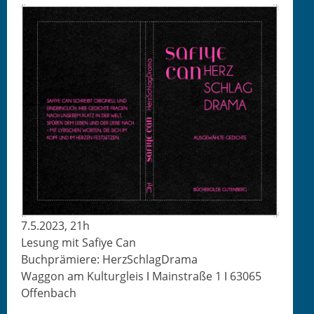
7.5.2023, 21h
Lesung mit Safiye Can
Buch­prämiere: HerzSchlagDrama
Wag­gon am Kul­tur­gleis ǀ Main­straße 1 ǀ 63065
Offenbach