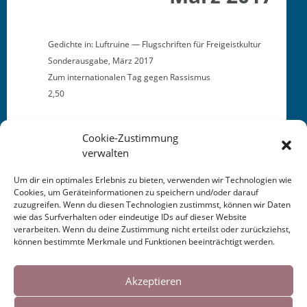
Gedichte in: Luftru­ine — Flugschriften für Freigeistkultur
Son­der­aus­gabe, März 2017
Zum inter­na­tionalen Tag gegen Rassismus
2,50
Cookie-Zustimmung
verwalten
Um dir ein optimales Erlebnis zu bieten, verwenden wir Technologien wie
Cookies, um Geräteinformationen zu speichern und/oder darauf
This entry was posted in
KALENDER
. Bookmark the
zuzugreifen. Wenn du diesen Technologien zustimmst, können wir Daten
permalink
.
wie das Surfverhalten oder eindeutige IDs auf dieser Website
verarbeiten. Wenn du deine Zustimmung nicht erteilst oder zurückziehst,
können bestimmte Merkmale und Funktionen beeinträchtigt werden.
Post
←
Publikation Kinder der
Buchrezension:
Cookies helfen uns bei der Bereitstellung
verlorenen Gesellschaft
Musenblätter 2017
→
unserer Inhalte und Dienste. Durch die
Akzeptieren
navigation
2017
weitere Nutzung der Webseite stimmen Sie