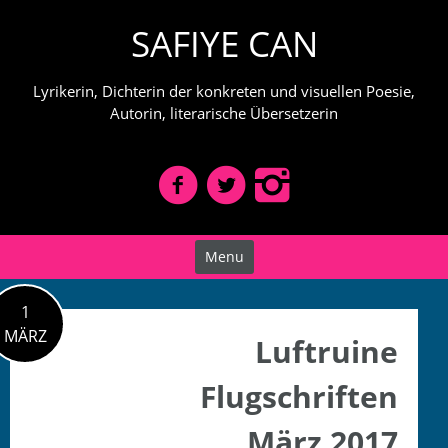
Skip
SAFIYE CAN
to
content
Lyrikerin, Dichterin der konkreten und visuellen Poesie,
Autorin, literarische Übersetzerin
Menu
1
MÄRZ
Luftruine
Flugschriften
März 2017