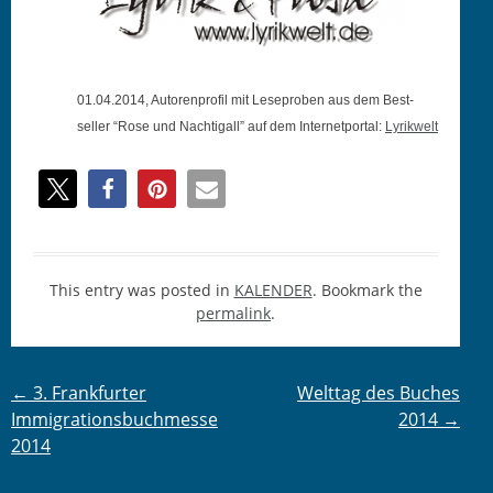
01.04.2014, Autoren­pro­fil mit Leseproben aus dem Best­
seller “Rose und Nachti­gall” auf dem Inter­net­por­tal:
Lyrik­welt
This entry was posted in
KALENDER
. Bookmark the
permalink
.
Post
←
3. Frankfurter
Welttag des Buches
Immigrationsbuchmesse
2014
→
navigation
2014